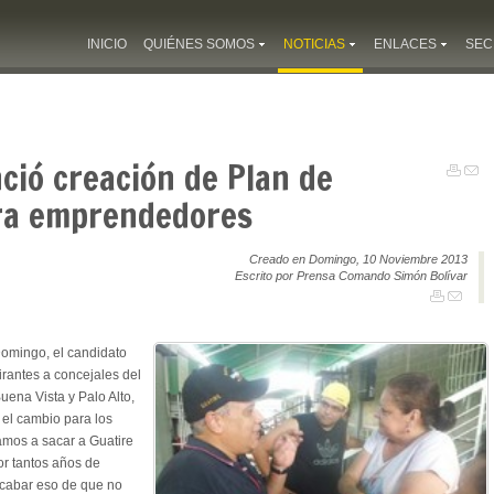
INICIO
QUIÉNES SOMOS
NOTICIAS
ENLACES
SEC
ció creación de Plan de
ra emprendedores
Creado en Domingo, 10 Noviembre 2013
Escrito por Prensa Comando Simón Bolívar
Domingo, el candidato
irantes a concejales del
uena Vista y Palo Alto,
el cambio para los
Vamos a sacar a Guatire
or tantos años de
 acabar eso de que no