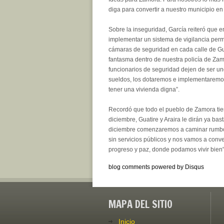
diga para convertir a nuestro municipio en
Sobre la inseguridad, García reiteró que e
implementar un sistema de vigilancia per
cámaras de seguridad en cada calle de Gua
fantasma dentro de nuestra policía de Za
funcionarios de seguridad dejen de ser u
sueldos, los dotaremos e implementaremos
tener una vivienda digna”.
Recordó que todo el pueblo de Zamora tiene
diciembre, Guatire y Araira le dirán ya bas
diciembre comenzaremos a caminar rumbo a
sin servicios públicos y nos vamos a conv
progreso y paz, donde podamos vivir bien"
blog comments powered by
Disqus
MAPA DEL SITIO
Inicio