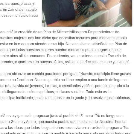
es, parques, plazas y
. En Zamora el trabajo
nuestro municipio hacia
ca anunció la creación de un Plan de Microcréditos para Emprendedores de
 nuestras mujeres nos han dicho que necesitan recursos para montar su propio
 estar en la casa para atender a sus hijo. Nosotros hemos diseñado un Plan de
nera que todas nuestras mujeres puedan montar su propio negocio, hacer
a, entre otros oficios comunes. Pero además, vamos a tener nuestra Escuela de
aprender, capacitarse en nuevos oficios; así como perfeccionar lo que ya saben”.
jar para alcanzar un cambio para todos por igual. “Nuestro municipio tiene graves
 porque no funcionan. Nuestro pueblo no tiene empleo o una fuente de ingresos
os roba la vida de jóvenes, taxistas, comerciantes y niños, porque contrario a lo
 distingue entre colores políticos, ni clases sociales. Todo esto es la
nicipal ineficiente, incapaz de pensar en la gente y de resolver los problemas,
esfuerzo y ganas de progresar junto al pueblo de Zamora. “Yo no tengo una
mbiar a Guatire y Araira, que nuestro pueblo que nos ha dado. Nosotros hemos
as a las ideas que todos los guatireños nos enviaron a través del programa Tus
importante es escuchar a nuestro pueblo y hacer lo que cada uno de ustedes nos