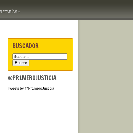
RETARÍAS
BUSCADOR
@PR1MEROJUSTICIA
Tweets by @Pr1meroJusticia