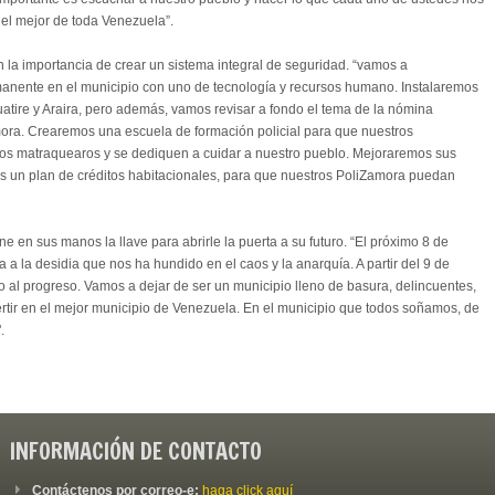
 el mejor de toda Venezuela”.
n la importancia de crear un sistema integral de seguridad. “vamos a
manente en el municipio con uno de tecnología y recursos humano. Instalaremos
tire y Araira, pero además, vamos revisar a fondo el tema de la nómina
mora. Crearemos una escuela de formación policial para que nuestros
nos matraquearos y se dediquen a cuidar a nuestro pueblo. Mejoraremos sus
 un plan de créditos habitacionales, para que nuestros PoliZamora puedan
 en sus manos la llave para abrirle la puerta a su futuro. “El próximo 8 de
ta a la desidia que nos ha hundido en el caos y la anarquía. A partir del 9 de
l progreso. Vamos a dejar de ser un municipio lleno de basura, delincuentes,
ertir en el mejor municipio de Venezuela. En el municipio que todos soñamos, de
.
INFORMACIÓN DE CONTACTO
Contáctenos por correo-e:
haga click aquí