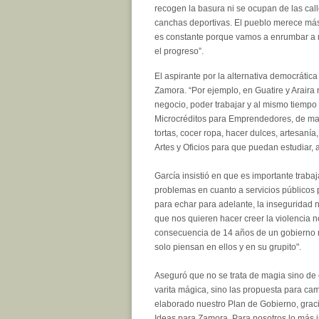
recogen la basura ni se ocupan de las call
canchas deportivas. El pueblo merece más
es constante porque vamos a enrumbar a 
el progreso”.
El aspirante por la alternativa democráti
Zamora. “Por ejemplo, en Guatire y Araira
negocio, poder trabajar y al mismo tiempo
Microcréditos para Emprendedores, de ma
tortas, cocer ropa, hacer dulces, artesaní
Artes y Oficios para que puedan estudiar, 
García insistió en que es importante traba
problemas en cuanto a servicios públicos
para echar para adelante, la inseguridad n
que nos quieren hacer creer la violencia no
consecuencia de 14 años de un gobierno mu
solo piensan en ellos y en su grupito".
Aseguró que no se trata de magia sino de 
varita mágica, sino las propuesta para ca
elaborado nuestro Plan de Gobierno, graci
Ideas para Zamora. Para nosotros lo más 