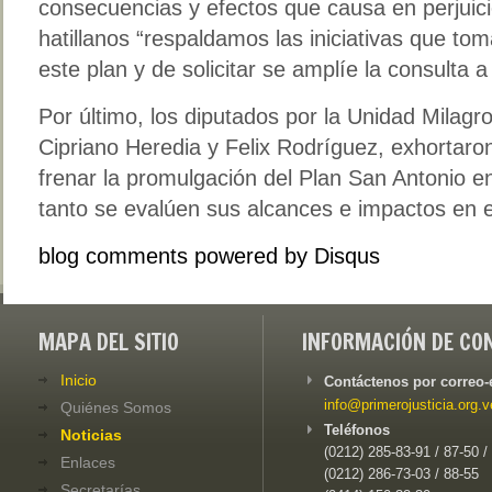
consecuencias y efectos que causa en perjuicio
hatillanos “respaldamos las iniciativas que tom
este plan y de solicitar se amplíe la consulta 
Por último, los diputados por la Unidad Milagr
Cipriano Heredia y Felix Rodríguez, exhortaron
frenar la promulgación del Plan San Antonio e
tanto se evalúen sus alcances e impactos en el
blog comments powered by
Disqus
MAPA DEL SITIO
INFORMACIÓN DE CO
Inicio
Contáctenos por correo-
info@primerojusticia.org.v
Quiénes Somos
Teléfonos
Noticias
(0212) 285-83-91 / 87-50 /
Enlaces
(0212) 286-73-03 / 88-55
Secretarías