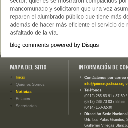
sector, quienes se mostraron complacidos por l
mancomunado y solicitaron que una vez asuman
reparen el alumbrado público que tiene más de
además de hacer más eficiente el servicio de 
asfaltado de la vía.
blog comments powered by
Disqus
MAPA DEL SITIO
INFORMACIÓN DE CO
Inicio
Contáctenos por correo-
info@primerojusticia.org.v
Quiénes Somos
Teléfonos
Noticias
(0212) 285-83-91 / 87-50 /
Enlaces
(0212) 286-73-03 / 88-55
Secretarías
(0414) 150-32-30
Dirección Sede Nacional
Urb. Los Palos Grandes, 3e
Guillermo Villegas Blanco,