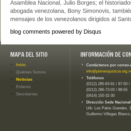
Asamblea Nacional, Julio Borges; el historiados 
abogada venezolana, Bony Simonovis, también
mensajes de los venezolanos dirigidos al Sant
blog comments powered by
Disqus
MAPA DEL SITIO
INFORMACIÓN DE CO
Inicio
Contáctenos por correo-
info@primerojusticia.org.v
Quiénes Somos
Teléfonos
Noticias
(0212) 285-83-91 / 87-50 /
Enlaces
(0212) 286-73-03 / 88-55
Secretarías
(0414) 150-32-30
Dirección Sede Nacional
Urb. Los Palos Grandes, 3e
Guillermo Villegas Blanco,