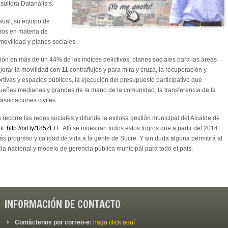
sultora Datanálisis.
ual, su equipo de
ros en materia de
 movilidad y planes sociales.
ón en más de un 44% de los índices delictivos, planes sociales para las áreas
rar la movilidad con 11 contraflujos y para mira y cruza, la recuperación y
ivas y espacios públicos, la ejecución del presupuesto participativo que
queñas medianas y grandes de la mano de la comunidad, la transferencia de la
asociaciones civiles.
 recorre las redes sociales y difunde la exitosa gestión municipal del Alcalde de
nk:
http://bit.ly/185ZLFf
. Allí se muestran todos estos logros que a partir del 2014
progreso y calidad de vida a la gente de Sucre. Y sin duda alguna permitirá al
ia nacional y modelo de gerencia pública municipal para todo el país.
INFORMACIÓN DE CONTACTO
Contáctenos por correo-e:
haga click aquí