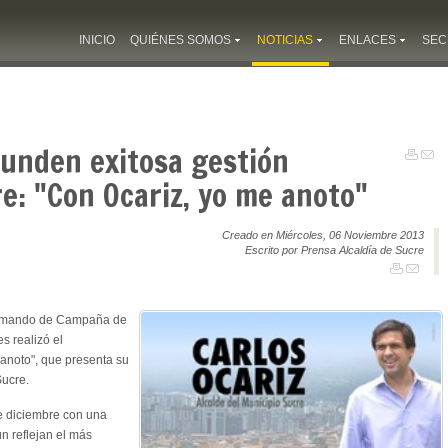
INICIO
QUIÉNES SOMOS
NOTICIAS
ENLACES
SEC
funden exitosa gestión
e: "Con Ocariz, yo me anoto"
Creado en Miércoles, 06 Noviembre 2013
Escrito por Prensa Alcaldía de Sucre
Comando de Campaña de
s realizó el
anoto", que presenta su
Sucre.
de diciembre con una
n reflejan el más