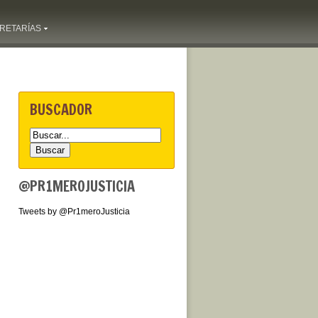
RETARÍAS
BUSCADOR
@PR1MEROJUSTICIA
Tweets by @Pr1meroJusticia