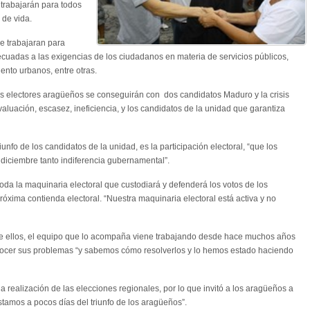
o trabajarán para todos
 de vida.
e trabajaran para
ecuadas a las exigencias de los ciudadanos en materia de servicios públicos,
nto urbanos, entre otras.
s electores aragüeños se conseguirán con dos candidatos Maduro y la crisis
luación, escasez, ineficiencia, y los candidatos de la unidad que garantiza
unfo de los candidatos de la unidad, es la participación electoral, “que los
 diciembre tanto indiferencia gubernamental”.
oda la maquinaria electoral que custodiará y defenderá los votos de los
róxima contienda electoral. “Nuestra maquinaria electoral está activa y no
e ellos, el equipo que lo acompaña viene trabajando desde hace muchos años
nocer sus problemas “y sabemos cómo resolverlos y lo hemos estado haciendo
 realización de las elecciones regionales, por lo que invitó a los aragüeños a
Estamos a pocos días del triunfo de los aragüeños”.