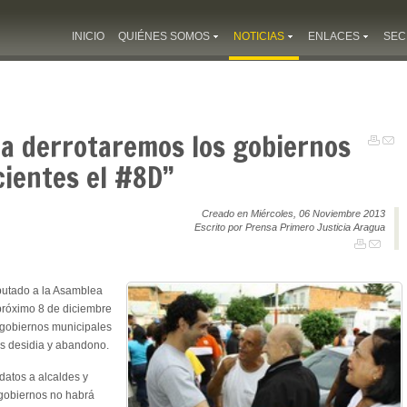
INICIO
QUIÉNES SOMOS
NOTICIAS
ENLACES
SEC
a derrotaremos los gobiernos
cientes el #8D”
Creado en Miércoles, 06 Noviembre 2013
Escrito por Prensa Primero Justicia Aragua
putado a la Asamblea
próximo 8 de diciembre
 gobiernos municipales
es desidia y abandono.
datos a alcaldes y
 gobiernos no habrá