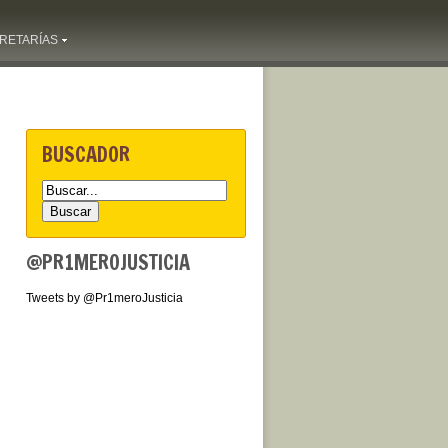
RETARÍAS
BUSCADOR
@PR1MEROJUSTICIA
Tweets by @Pr1meroJusticia