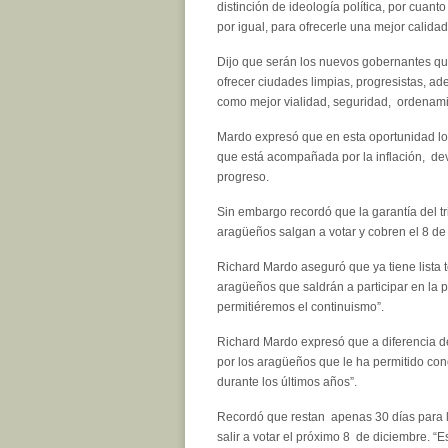
distinción de ideología política, por cuant
por igual, para ofrecerle una mejor calidad
Dijo que serán los nuevos gobernantes qu
ofrecer ciudades limpias, progresistas, ad
como mejor vialidad, seguridad, ordenamie
Mardo expresó que en esta oportunidad lo
que está acompañada por la inflación, deva
progreso.
Sin embargo recordó que la garantía del tri
aragüeños salgan a votar y cobren el 8 de
Richard Mardo aseguró que ya tiene lista t
aragüeños que saldrán a participar en la p
permitiéremos el continuismo”.
Richard Mardo expresó que a diferencia d
por los aragüeños que le ha permitido co
durante los últimos años”.
Recordó que restan apenas 30 días para la
salir a votar el próximo 8 de diciembre. “