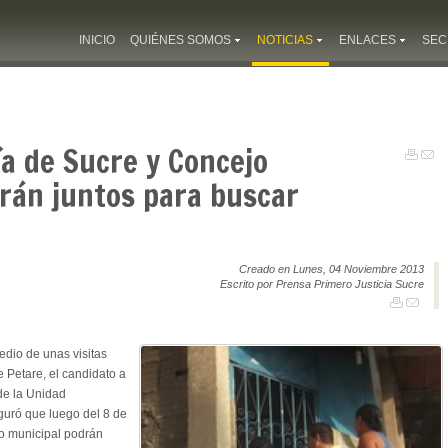
INICIO
QUIÉNES SOMOS
NOTICIAS
ENLACES
SEC
a de Sucre y Concejo
arán juntos para buscar
Creado en Lunes, 04 Noviembre 2013
Escrito por Prensa Primero Justicia Sucre
dio de unas visitas
e Petare, el candidato a
de la Unidad
uró que luego del 8 de
jo municipal podrán