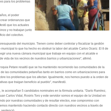
nes para los problemas
años, el poder
e crear ordenanzas que
festó que los actuales
inos y no trabajan junto
cio del colectivo.
resupuesto del municipio. Tienen como deber controlar y fiscalizar la gestión
unicipal lo que ha hecho es obstruir la labor del alcalde Carlos Ocariz. El 8 de
legir una nueva cámara municipal que trabaje en equipo con el alcalde e
e vida de los vecinos de nuestros barrios y urbanizaciones", afirmó.
rroquia Petare resaltó que se ha mantenido recorriendo las comunidades de la
ía de las comunidades petareñas tanto en barrios como en urbanizaciones para
obre los problemas que los afectan. Igualmente, nos hemos puesto a la orden de
ativas que traigan beneficio al pueblo", manifestó.
 le acompañan 5 candidatos nominales en la fórmula unitaria. “Darío Ramírez,
uan Carlos Vidal, Rosiris Toro y este servidor somos el equipo de la Unidad en
ndo por nuestras comunidades y de resultar electos, ese compromiso con
hemos mantenido haciendo contacto directo con nuestros vecinos a través de
, sentenció.