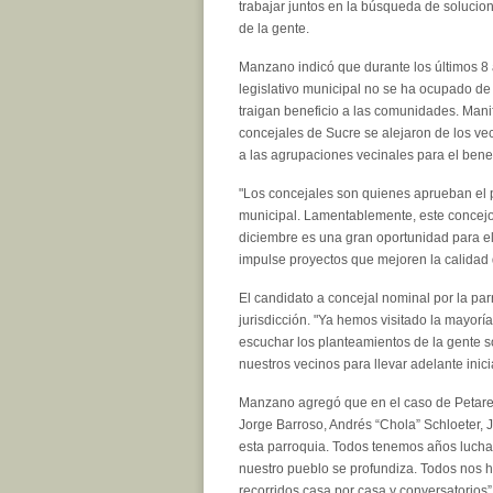
trabajar juntos en la búsqueda de solucio
de la gente.
Manzano indicó que durante los últimos 8 
legislativo municipal no se ha ocupado d
traigan beneficio a las comunidades. Mani
concejales de Sucre se alejaron de los vec
a las agrupaciones vecinales para el benefi
"Los concejales son quienes aprueban el p
municipal. Lamentablemente, este concejo m
diciembre es una gran oportunidad para e
impulse proyectos que mejoren la calidad d
El candidato a concejal nominal por la pa
jurisdicción. "Ya hemos visitado la mayor
escuchar los planteamientos de la gente s
nuestros vecinos para llevar adelante inici
Manzano agregó que en el caso de Petare,
Jorge Barroso, Andrés “Chola” Schloeter, J
esta parroquia. Todos tenemos años lucha
nuestro pueblo se profundiza. Todos nos 
recorridos casa por casa y conversatorios”