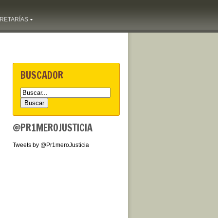
RETARÍAS
BUSCADOR
@PR1MEROJUSTICIA
Tweets by @Pr1meroJusticia