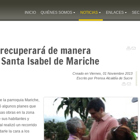
INICIO
QUIÉNES SOMOS
NOTICIAS
ENLACES
SEC
e recuperará de manera
r Santa Isabel de Mariche
Creado en Viernes, 01 Noviembre 2013
Escrito por Prensa Alcaldía de Sucre
 la parroquia Mariche,
ió algunos planes que
rsas obras en la zona
 sus habitantes y
l realizó un recorrido
rle la cara a los