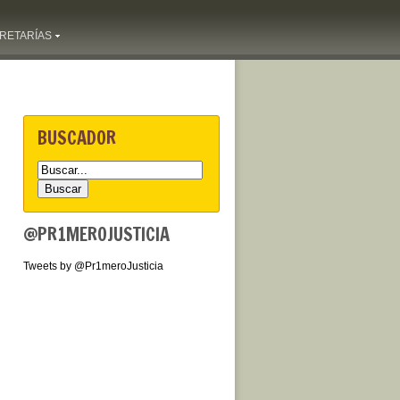
RETARÍAS
BUSCADOR
@PR1MEROJUSTICIA
Tweets by @Pr1meroJusticia