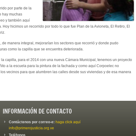
ido por parte de la
de hay muchas
eo y también aquí
oy hicimos un recorrido por todo lo que fue Plan de la Avioneta, El Retiro, El
riz.
e, de manera integral, mejorarían los sectores que recorrió y donde pudo
turas como la capilla que se encuentra deteriorada.
la capilla, para el 2014 con una nueva Cámara Municipal, tenemos un proyecto
ñito a la escuela para la pintura de la fachada y como aquí Corpoelec no
 los vecinos para que alumbren las calles desde sus viviendas y de esa manera
INFORMACIÓN DE CONTACTO
Contáctenos por correo-e:
haga click aquí
info@primerojusticia.org.ve
Teléfonos