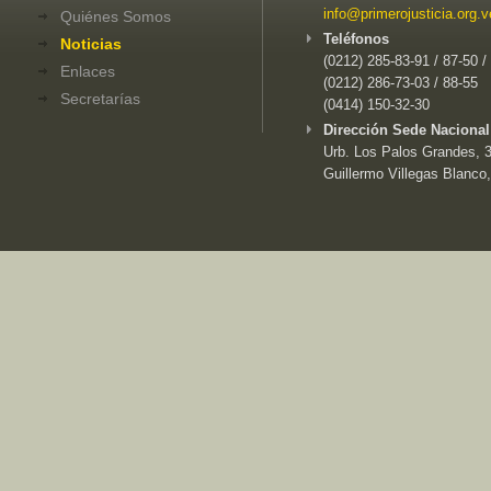
info@primerojusticia.org.v
Quiénes Somos
Teléfonos
Noticias
(0212) 285-83-91 / 87-50 /
Enlaces
(0212) 286-73-03 / 88-55
Secretarías
(0414) 150-32-30
Dirección Sede Nacional
Urb. Los Palos Grandes, 3e
Guillermo Villegas Blanco,