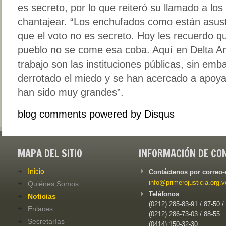
es secreto, por lo que reiteró su llamado a lo
chantajear. “Los enchufados como están asust
que el voto no es secreto. Hoy les recuerdo qu
pueblo no se come esa coba. Aquí en Delta A
trabajo son las instituciones públicas, sin emb
derrotado el miedo y se han acercado a apoya
han sido muy grandes”.
blog comments powered by
Disqus
MAPA DEL SITIO
INFORMACIÓN DE CO
Inicio
Contáctenos por correo-
info@primerojusticia.org.v
Quiénes Somos
Teléfonos
Noticias
(0212) 285-83-91 / 87-50 /
Enlaces
(0212) 286-73-03 / 88-55
Secretarías
(0414) 150-32-30