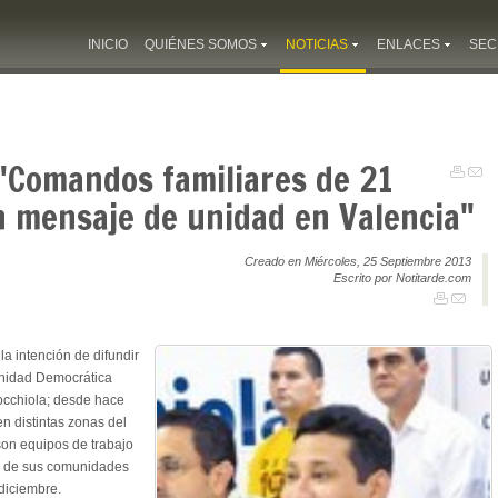
INICIO
QUIÉNES SOMOS
NOTICIAS
ENLACES
SEC
"Comandos familiares de 21
n mensaje de unidad en Valencia"
Creado en Miércoles, 25 Septiembre 2013
Escrito por Notitarde.com
a intención de difundir
Unidad Democrática
occhiola; desde hace
n distintas zonas del
son equipos de trabajo
ro de sus comunidades
diciembre.