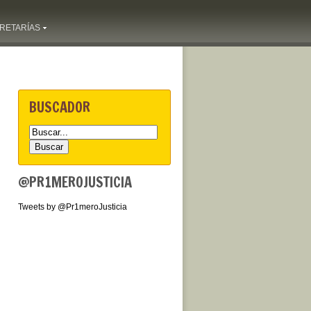
RETARÍAS
BUSCADOR
@PR1MEROJUSTICIA
Tweets by @Pr1meroJusticia