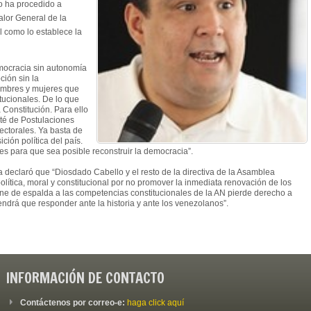
o ha procedido a
alor General de la
l como lo establece la
mocracia sin autonomía
ción sin la
hombres y mujeres que
itucionales. De lo que
a Constitución. Para ello
té de Postulaciones
ectorales. Ya basta de
ión política del país.
s para que sea posible reconstruir la democracia”.
ia declaró que “Diosdado Cabello y el resto de la directiva de la Asamblea
lítica, moral y constitucional por no promover la inmediata renovación de los
one de espalda a las competencias constitucionales de la AN pierde derecho a
endrá que responder ante la historia y ante los venezolanos”.
INFORMACIÓN DE CONTACTO
Contáctenos por correo-e:
haga click aquí