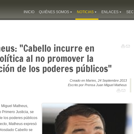
INICIO
QUIÉNES SOMOS
NOTICIAS
ENLACES
SEC
eus: "Cabello incurre en
olítica al no promover la
ión de los poderes públicos"
Creado en Martes, 24 Septiembre 2013
Escrito por Prensa Juan Miguel Matheus
n Miguel Matheus,
o Primero Justicia, se
de los poderes públicos
pecto, Matheus expresó
Diosdado Cabello se