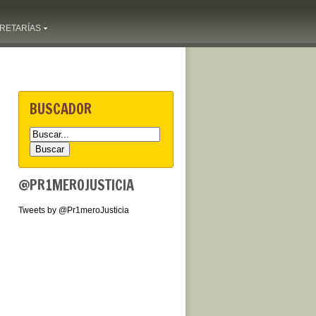
RETARÍAS
BUSCADOR
@PR1MEROJUSTICIA
Tweets by @Pr1meroJusticia