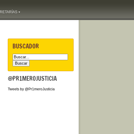
RETARÍAS
BUSCADOR
@PR1MEROJUSTICIA
Tweets by @Pr1meroJusticia