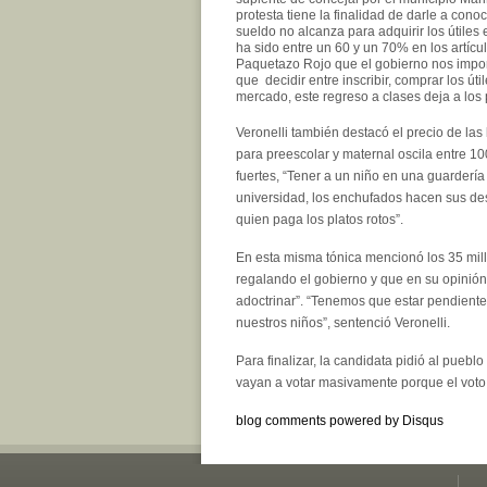
protesta tiene la finalidad de darle a cono
sueldo no alcanza para adquirir los útiles 
ha sido entre un 60 y un 70% en los artícu
Paquetazo Rojo que el gobierno nos impo
que decidir entre inscribir, comprar los út
mercado, este regreso a clases deja a lo
Veronelli también destacó el precio de las l
para preescolar y maternal oscila entre 1
fuertes, “Tener a un niño en una guarderí
universidad, los enchufados hacen sus des
quien paga los platos rotos”.
En esta misma tónica mencionó los 35 mill
regalando el gobierno y que en su opinión 
adoctrinar”. “Tenemos que estar pendient
nuestros niños”, sentenció Veronelli.
Para finalizar, la candidata pidió al puebl
vayan a votar masivamente porque el voto 
blog comments powered by
Disqus