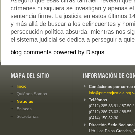
Aseguró que esas cifras también revelan que e
crímenes ni siquiera se investigan y apenas e
sentencia firme. La justicia en estos últimos 1
y más allá de buscar a los delincuentes y homi
persecución política absurda, mientras nos si
el sistema judicial se dedica a perseguir a qu
blog comments powered by
Disqus
MAPA DEL SITIO
INFORMACIÓN DE CO
Inicio
Contáctenos por correo-
info@primerojusticia.org.v
Quiénes Somos
Teléfonos
Noticias
(0212) 285-83-91 / 87-50 /
Enlaces
(0212) 286-73-03 / 88-55
Secretarías
(0414) 150-32-30
Dirección Sede Nacional
Urb. Los Palos Grandes, 3e