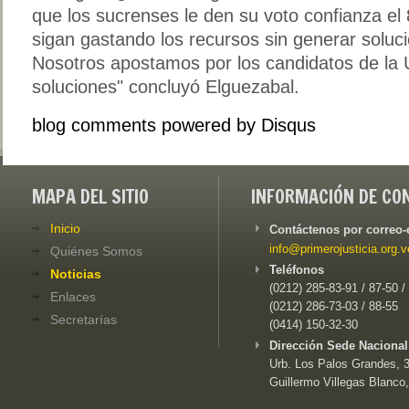
que los sucrenses le den su voto confianza el
sigan gastando los recursos sin generar soluc
Nosotros apostamos por los candidatos de la U
soluciones" concluyó Elguezabal.
blog comments powered by
Disqus
MAPA DEL SITIO
INFORMACIÓN DE CO
Inicio
Contáctenos por correo-
info@primerojusticia.org.v
Quiénes Somos
Teléfonos
Noticias
(0212) 285-83-91 / 87-50 /
Enlaces
(0212) 286-73-03 / 88-55
Secretarías
(0414) 150-32-30
Dirección Sede Nacional
Urb. Los Palos Grandes, 3e
Guillermo Villegas Blanco,