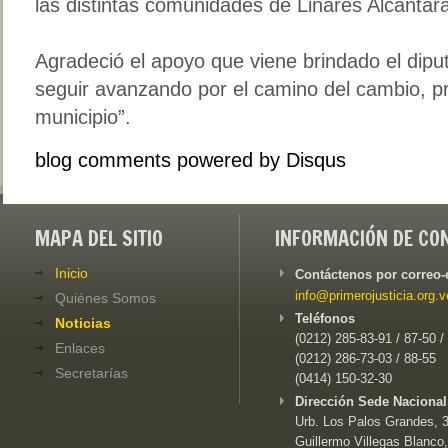
las distintas comunidades de Linares Alcántar
Agradeció el apoyo que viene brindado el dip
seguir avanzando por el camino del cambio, pr
municipio”.
blog comments powered by
Disqus
MAPA DEL SITIO
INFORMACIÓN DE CO
Inicio
Contáctenos por correo-
info@primerojusticia.org.v
Quiénes Somos
Teléfonos
Noticias
(0212) 285-83-91 / 87-50 /
Enlaces
(0212) 286-73-03 / 88-55
Secretarías
(0414) 150-32-30
Dirección Sede Nacional
Urb. Los Palos Grandes, 3e
Guillermo Villegas Blanco,