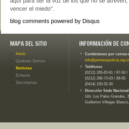
aquí para ser la voz de los que no se atreven
vencer el miedo”.
blog comments powered by
Disqus
MAPA DEL SITIO
INFORMACIÓN DE CO
Inicio
Contáctenos por correo-
info@primerojusticia.org.v
Quiénes Somos
Teléfonos
Noticias
(0212) 285-83-91 / 87-50 /
Enlaces
(0212) 286-73-03 / 88-55
Secretarías
(0414) 150-32-30
Dirección Sede Nacional
Urb. Los Palos Grandes, 3e
Guillermo Villegas Blanco,