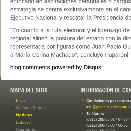
enfocado en aspiraciones personales o cargos
estrategia se centra exclusivamente en el camb
Ejecutivo Nacional y rescatar la Presidencia de
"En cuanto a la ruta electoral y el liderazgo de
regional alineó la postura del estado con la dir
representada por figuras como Juan Pablo Gu
a María Corina Machado", concluyó Paparoni.
blog comments powered by
Disqus
MAPA DEL SITIO
INFORMACIÓN DE CO
Inicio
Contáctenos por correo-
info@primerojusticia.org.v
Quiénes Somos
Teléfonos
Noticias
(0212) 285-83-91 / 87-50 /
Enlaces
(0212) 286-73-03 / 88-55
Secretarías