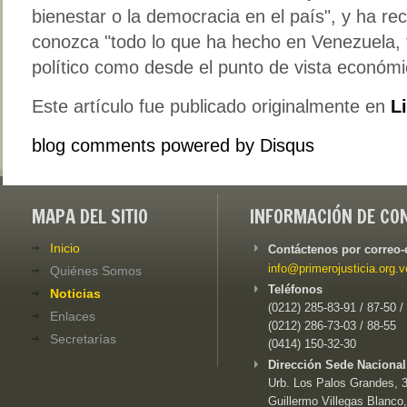
bienestar o la democracia en el país", y ha r
conozca "todo lo que ha hecho en Venezuela, t
político como desde el punto de vista económi
Este artículo fue publicado originalmente en
L
blog comments powered by
Disqus
MAPA DEL SITIO
INFORMACIÓN DE CO
Inicio
Contáctenos por correo-
info@primerojusticia.org.v
Quiénes Somos
Teléfonos
Noticias
(0212) 285-83-91 / 87-50 /
Enlaces
(0212) 286-73-03 / 88-55
Secretarías
(0414) 150-32-30
Dirección Sede Nacional
Urb. Los Palos Grandes, 3e
Guillermo Villegas Blanco,