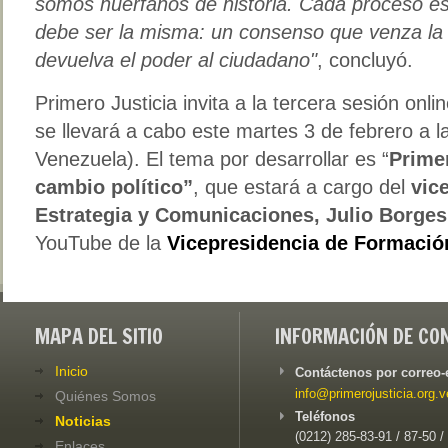
somos huérfanos de historia. Cada proceso es
debe ser la misma: un consenso que venza la
devuelva el poder al ciudadano"
, concluyó.
Primero Justicia invita a la tercera sesión onl
se llevará a cabo este martes 3 de febrero a l
Venezuela). El tema por desarrollar es “
Primer
cambio político”
, que estará a cargo del
vic
Estrategia y Comunicaciones, Julio Borges
YouTube de la
Vicepresidencia de Formació
MAPA DEL SITIO
INFORMACIÓN DE CO
Inicio
Contáctenos por correo-
info@primerojusticia.org.v
Quiénes Somos
Teléfonos
Noticias
(0212) 285-83-91 / 87-50 /
Enlaces