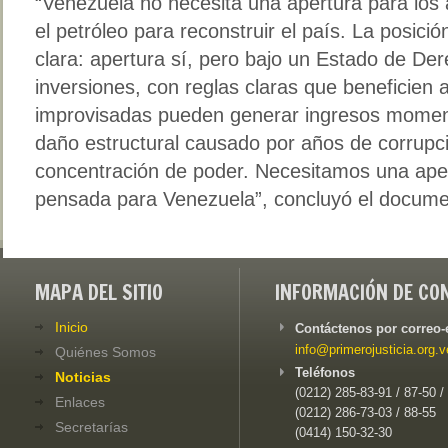
“Venezuela no necesita una apertura para los 
el petróleo para reconstruir el país. La posici
clara: apertura sí, pero bajo un Estado de Der
inversiones, con reglas claras que beneficien 
improvisadas pueden generar ingresos moment
daño estructural causado por años de corrupc
concentración de poder. Necesitamos una apert
pensada para Venezuela”, concluyó el docume
MAPA DEL SITIO
INFORMACIÓN DE CO
Inicio
Contáctenos por correo-
info@primerojusticia.org.v
Quiénes Somos
Teléfonos
Noticias
(0212) 285-83-91 / 87-50 /
Enlaces
(0212) 286-73-03 / 88-55
Secretarías
(0414) 150-32-30