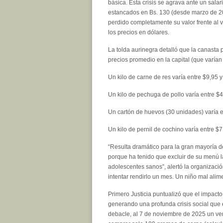
básica. Esta crisis se agrava ante un sala
estancados en Bs. 130 (desde marzo de 2
perdido completamente su valor frente al 
los precios en dólares.
La tolda aurinegra detalló que la canasta 
precios promedio en la capital (que varían
Un kilo de carne de res varía entre $9,95 
Un kilo de pechuga de pollo varía entre $4
Un cartón de huevos (30 unidades) varía e
Un kilo de pernil de cochino varía entre $7
“Resulta dramático para la gran mayoría 
porque ha tenido que excluir de su menú la
adolescentes sanos”, alertó la organizaci
intentar rendirlo un mes. Un niño mal ali
Primero Justicia puntualizó que el impacto 
generando una profunda crisis social que 
debacle, al 7 de noviembre de 2025 un ve