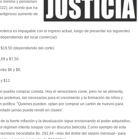
rio mínimo y pensiones
022), un monto que ha
vertiginoso aumento de
proteica es impagable con el ingreso actual, luego de presentar los siguientes
 dependiendo del local comercial):
y $19,50 (dependiendo del corte).
,69 y $7,50.
ntre $6 y $8.
 y $12.
del pueblo comprar comida. Hoy el venezolano come, pero no se alimenta,
s proteínas, tan necesarias para el crecimiento y la formación de niños y
ón política. “Quienes pueden, optan por comprar un cartón de huevos para
mentado jamás puede rendir en clases”.
de la fuerte inflación y la devaluación sigue erosionando el poder adquisitivo,
el régimen intenta solapar con un discurso belicista. Como ejemplo de esta
nezolano necesitaba Bs. 292,44 –más del doble del salario mensual– para