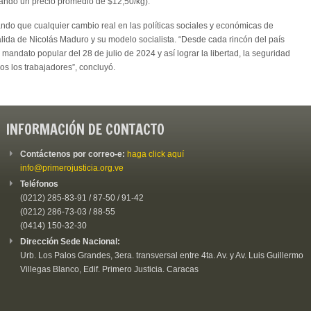
ando un precio promedio de $12,50/kg).
izando que cualquier cambio real en las políticas sociales y económicas de
lida de Nicolás Maduro y su modelo socialista. “Desde cada rincón del país
mandato popular del 28 de julio de 2024 y así lograr la libertad, la seguridad
dos los trabajadores”, concluyó.
INFORMACIÓN DE CONTACTO
Contáctenos por correo-e:
haga click aquí
info@primerojusticia.org.ve
Teléfonos
(0212) 285-83-91 / 87-50 / 91-42
(0212) 286-73-03 / 88-55
(0414) 150-32-30
Dirección Sede Nacional:
Urb. Los Palos Grandes, 3era. transversal entre 4ta. Av. y Av. Luis Guillermo
Villegas Blanco, Edif. Primero Justicia. Caracas