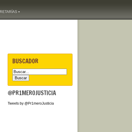
RETARÍAS
BUSCADOR
@PR1MEROJUSTICIA
Tweets by @Pr1meroJusticia