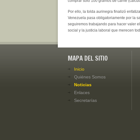
comprar solo 100 gramos de carne (calcul
Por ello, la tolda aurinegra finalizó enfat
Venezuela pasa obligatoriamente por la sa
seguiremos trabajando para hacer valer el 
social y la justicia laboral que merecen to
MAPA DEL SITIO
Inicio
Quiénes Somos
Noticias
Enlaces
Secretarías