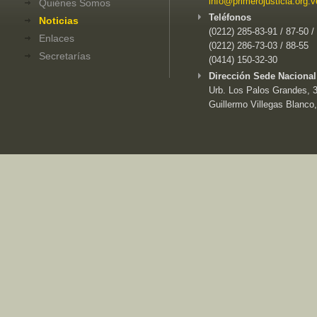
info@primerojusticia.org.v
Quiénes Somos
Teléfonos
Noticias
(0212) 285-83-91 / 87-50 /
Enlaces
(0212) 286-73-03 / 88-55
Secretarías
(0414) 150-32-30
Dirección Sede Nacional
Urb. Los Palos Grandes, 3e
Guillermo Villegas Blanco,