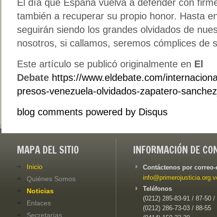
El día que España vuelva a defender con firme
también a recuperar su propio honor. Hasta e
seguirán siendo los grandes olvidados de nuestr
nosotros, si callamos, seremos cómplices de su
Este artículo se publicó originalmente en
El
Debate
https://www.eldebate.com/internacion
presos-venezuela-olvidados-zapatero-sanche
blog comments powered by
Disqus
MAPA DEL SITIO
INFORMACIÓN DE CO
Inicio
Contáctenos por correo-
info@primerojusticia.org.v
Quiénes Somos
Teléfonos
Noticias
(0212) 285-83-91 / 87-50 /
Enlaces
(0212) 286-73-03 / 88-55
Secretarías