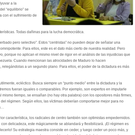
dyuvar a la
del “equilibrio” se
 con el sufrimiento de
cterísticas. Todas dañinas para la lucha democrática.
erbado pero selectivo”. Estos “centristas” no pueden dejar de señalar una
omnipotente. Para ellos, este es el dato más cierto de nuestra realidad. Pero
vo, porque no aplican el mismo nivel de rigor en el análisis de las injusticias que
enezuela. Cuando mencionan las atrocidades de Maduro lo hacen
os, relegándolas a un segundo plano. Para ellos, el poder de la dictadura es más
utilmente, ecléctico. Busca siempre un “punto medio” entre la dictadura y la
remos fueran iguales o comparables. Por ejemplo, son expertos en imputarle
l mismo tiempo, se ensañan (no hay otra palabra) con los opositores más firmes,
 del régimen. Según ellos, las víctimas deberían comportarse mejor para no
és…
rior característica, los radicales de centro también son optimistas empedernidos.
 con delicadeza, este mágicamente se ablandará y flexibilizará. ¡El régimen es
ecerlo! Su estrategia maestra consiste en ceder, y luego ceder un poco más, y