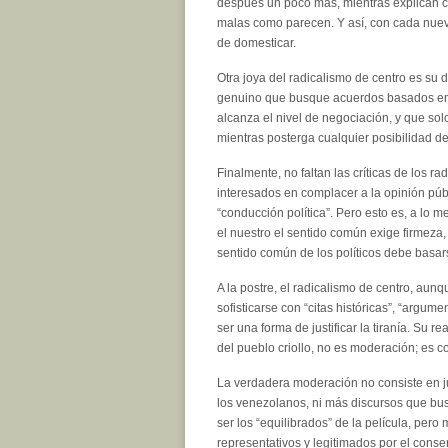
después un poco más, mientras explican c
malas como parecen. Y así, con cada nuev
de domesticar.
Otra joya del radicalismo de centro es su 
genuino que busque acuerdos basados en la 
alcanza el nivel de negociación, y que sol
mientras posterga cualquier posibilidad d
Finalmente, no faltan las críticas de los r
interesados en complacer a la opinión púb
“conducción política”. Pero esto es, a lo 
el nuestro el sentido común exige firmeza,
sentido común de los políticos debe basar
A la postre, el radicalismo de centro, au
sofisticarse con “citas históricas”, “argume
ser una forma de justificar la tiranía. Su 
del pueblo criollo, no es moderación; es c
La verdadera moderación no consiste en jus
los venezolanos, ni más discursos que bu
ser los “equilibrados” de la película, per
representativos y legitimados por el conse