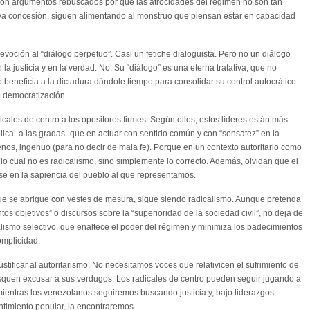
on argumentos rebuscados por qué las atrocidades del régimen no son tan
a concesión, siguen alimentando al monstruo que piensan estar en capacidad
devoción al “diálogo perpetuo”. Casi un fetiche dialoguista. Pero no un diálogo
justicia y en la verdad. No. Su “diálogo” es una eterna tratativa, que no
o beneficia a la dictadura dándole tiempo para consolidar su control autocrático
e democratización.
adicales de centro a los opositores firmes. Según ellos, estos líderes están más
lica -a las gradas- que en actuar con sentido común y con “sensatez” en la
menos, ingenuo (para no decir de mala fe). Porque en un contexto autoritario como
 lo cual no es radicalismo, sino simplemente lo correcto. Además, olvidan que el
se en la sapiencia del pueblo al que representamos.
nque se abrigue con vestes de mesura, sigue siendo radicalismo. Aunque pretenda
ntos objetivos” o discursos sobre la “superioridad de la sociedad civil”, no deja de
realismo selectivo, que enaltece el poder del régimen y minimiza los padecimientos
omplicidad.
tificar al autoritarismo. No necesitamos voces que relativicen el sufrimiento de
squen excusar a sus verdugos. Los radicales de centro pueden seguir jugando a
o mientras los venezolanos seguiremos buscando justicia y, bajo liderazgos
ntimiento popular, la encontraremos.