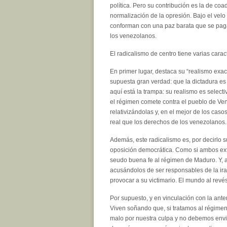
política. Pero su contribución es la de coa
normalización de la opresión. Bajo el velo 
conforman con una paz barata que se paga
los venezolanos.
El radicalismo de centro tiene varias cara
En primer lugar, destaca su “realismo exac
supuesta gran verdad: que la dictadura es 
aquí está la trampa: su realismo es selecti
el régimen comete contra el pueblo de V
relativizándolas y, en el mejor de los cas
real que los derechos de los venezolanos.
Además, este radicalismo es, por decirlo s
oposición democrática. Como si ambos ext
seudo buena fe al régimen de Maduro. Y, a
acusándolos de ser responsables de la ira
provocar a su victimario. El mundo al rev
Por supuesto, y en vinculación con la ante
Viven soñando que, si tratamos al régimen
malo por nuestra culpa y no debemos envil