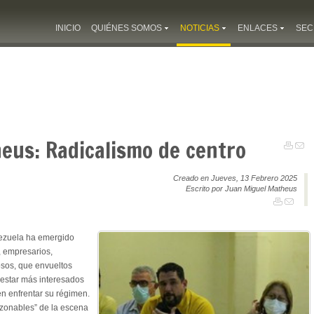
INICIO
QUIÉNES SOMOS
NOTICIAS
ENLACES
SEC
eus: Radicalismo de centro
Creado en Jueves, 13 Febrero 2025
Escrito por Juan Miguel Matheus
zuela ha emergido
, empresarios,
iosos, que envueltos
estar más interesados
n enfrentar su régimen.
azonables” de la escena