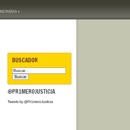
RETARÍAS
BUSCADOR
@PR1MEROJUSTICIA
Tweets by @Pr1meroJusticia