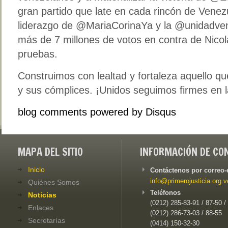
gran partido que late en cada rincón de Venez
liderazgo de @MariaCorinaYa y la @unidadve
más de 7 millones de votos en contra de Nico
pruebas.
Construimos con lealtad y fortaleza aquello q
y sus cómplices. ¡Unidos seguimos firmes en l
blog comments powered by
Disqus
MAPA DEL SITIO
INFORMACIÓN DE CO
Inicio
Contáctenos por correo-
info@primerojusticia.org.v
Quiénes Somos
Teléfonos
Noticias
(0212) 285-83-91 / 87-50 /
Enlaces
(0212) 286-73-03 / 88-55
Secretarías
(0414) 150-32-30