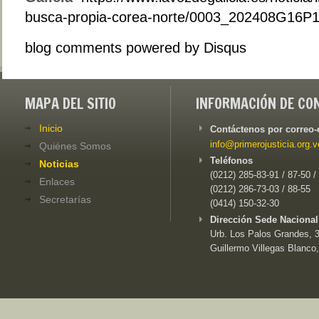
busca-propia-corea-norte/0003_202408G16P
blog comments powered by
Disqus
MAPA DEL SITIO
INFORMACIÓN DE CO
Inicio
Contáctenos por correo-
info@primerojusticia.org.v
Quiénes Somos
Teléfonos
Noticias
(0212) 285-83-91 / 87-50 /
Enlaces
(0212) 286-73-03 / 88-55
Secretarías
(0414) 150-32-30
Dirección Sede Nacional
Urb. Los Palos Grandes, 3e
Guillermo Villegas Blanco,