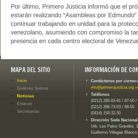
Por último, Primero Justicia informó que el p
estarán realizando “Asambleas por Edmundo” e
continuar trabajando en unidad para la protec
venezolano, asumiendo con compromiso la tar
presencia en cada centro electoral de Venezue
MAPA DEL SITIO
INFORMACIÓN DE CO
Inicio
Contáctenos por correo-
info@primerojusticia.org.v
Quiénes Somos
Teléfonos
Noticias
(0212) 285-83-91 / 87-50 /
Enlaces
(0212) 286-73-03 / 88-55
Secretarías
(0414) 150-32-30
Dirección Sede Nacional
Urb. Los Palos Grandes, 3e
Guillermo Villegas Blanco,