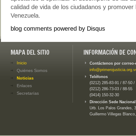
calidad de vida de los ciudadanos y promover 
Venezuela.
blog comments powered by
Disqus
MAPA DEL SITIO
INFORMACIÓN DE CO
Inicio
Contáctenos por correo-
info@primerojusticia.org.v
Quiénes Somos
Teléfonos
Noticias
(0212) 285-83-91 / 87-50 /
Enlaces
(0212) 286-73-03 / 88-55
Secretarías
(0414) 150-32-30
Dirección Sede Nacional
Urb. Los Palos Grandes, 3e
Guillermo Villegas Blanco,