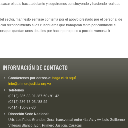
 sacar el país hacia adelante y seguiremos construyendo y haciendo realidad
el sector, manifestó sentirse contenta por el apoyo prestado por el personal de
cial reconocimiento a los cuadrilleros que trabajaron tanto por cambiarle el
mos que quedan unos detalles por hacer pero poco a poco lo vamos a ir
INFORMACIÓN DE CONTACTO
Contáctenos por correo-e:
haga click aquí
info@primerojusticia.org.ve
Teléfonos
(0212) 285-83-91 / 87-50 / 91-42
(0212) 286-73-03 / 88-55
(0414) 150-32-30
Dirección Sede Nacional:
Urb. Los Palos Grandes, 3era. transversal entre 4ta. Av. y Av. Luis Guillermo
Villegas Blanco, Edif. Primero Justicia. Caracas