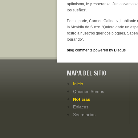
optimismo, fe y esperanza. Juntos vamos a
los sueños”.
Por su parte, Carmen Galindez, habitante d
la Alcaldía de Sucre. “Quiero darle un espe
rostro a nuestros queridos bloques. Sabe
logrando”.
blog comments powered by
Disqus
MAPA DEL SITIO
Inicio
Quiénes Somos
Noticias
Enlaces
Secretarías