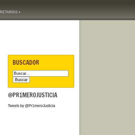
RETARÍAS
BUSCADOR
@PR1MEROJUSTICIA
Tweets by @Pr1meroJusticia