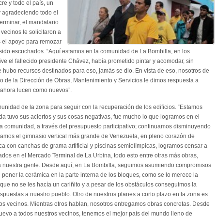
re y todo el país, un
 agradeciendo todo el
erminar, el mandatario
ecinos le solicitaron a
s el apoyo para remozar
 sido escuchados. “Aquí estamos en la comunidad de La Bombilla, en los
ve el fallecido presidente Chávez, había prometido pintar y acomodar, sin
hubo recursos destinados para eso, jamás se dio. En vista de eso, nosotros de
 de la Dirección de Obras, Mantenimiento y Servicios le dimos respuesta a
e ahora lucen como nuevos”.
nidad de la zona para seguir con la recuperación de los edificios. “Estamos
a tuvo sus aciertos y sus cosas negativas, fue mucho lo que logramos en el
la comunidad, a través del presupuesto participativo; continuamos disminuyendo
amos el gimnasio vertical más grande de Venezuela, en pleno corazón de
ca con canchas de grama artificial y piscinas semiolímpicas, logramos censar a
os en el Mercado Terminal de La Urbina, todo esto entre otras más obras,
 nuestra gente. Desde aquí, en La Bombilla, seguimos asumiendo compromisos
poner la cerámica en la parte interna de los bloques, como se lo merece la
ue no se les hacía un cariñito y a pesar de los obstáculos conseguimos la
spuestas a nuestro pueblo. Otro de nuestros planes a corto plazo en la zona es
 los vecinos. Mientras otros hablan, nosotros entregamos obras concretas. Desde
evo a todos nuestros vecinos, tenemos el mejor país del mundo lleno de