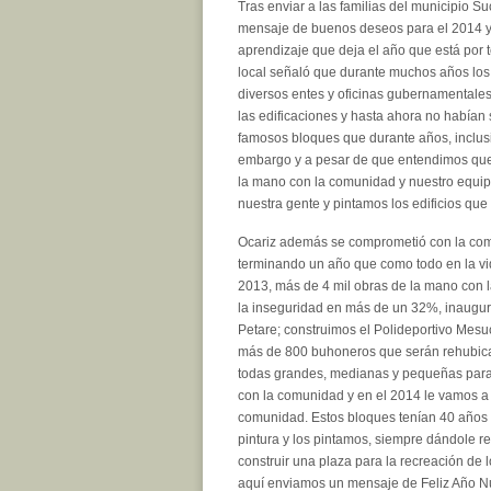
Tras enviar a las familias del municipio Suc
mensaje de buenos deseos para el 2014 y
aprendizaje que deja el año que está por t
local señaló que durante muchos años los v
diversos entes y oficinas gubernamentale
las edificaciones y hasta ahora no habían
famosos bloques que durante años, inclusi
embargo y a pesar de que entendimos que 
la mano con la comunidad y nuestro equipo
nuestra gente y pintamos los edificios qu
Ocariz además se comprometió con la comu
terminando un año que como todo en la vid
2013, más de 4 mil obras de la mano con 
la inseguridad en más de un 32%, inaugur
Petare; construimos el Polideportivo Mesu
más de 800 buhoneros que serán rehubicad
todas grandes, medianas y pequeñas para
con la comunidad y en el 2014 le vamos a 
comunidad. Estos bloques tenían 40 años q
pintura y los pintamos, siempre dándole re
construir una plaza para la recreación de
aquí enviamos un mensaje de Feliz Año Nu