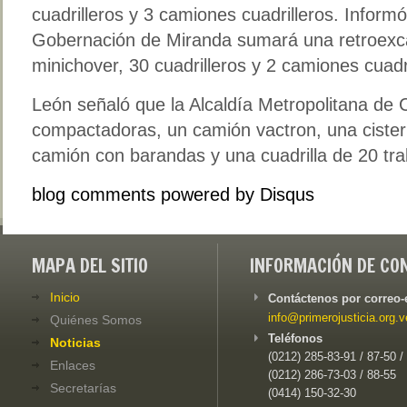
cuadrilleros y 3 camiones cuadrilleros. Inform
Gobernación de Miranda sumará una retroexc
minichover, 30 cuadrilleros y 2 camiones cuadri
León señaló que la Alcaldía Metropolitana de 
compactadoras, un camión vactron, una cister
camión con barandas y una cuadrilla de 20 tra
blog comments powered by
Disqus
MAPA DEL SITIO
INFORMACIÓN DE CO
Inicio
Contáctenos por correo-
info@primerojusticia.org.v
Quiénes Somos
Teléfonos
Noticias
(0212) 285-83-91 / 87-50 /
Enlaces
(0212) 286-73-03 / 88-55
Secretarías
(0414) 150-32-30