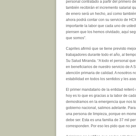
personal contratado a partir del primero 
también recibirán el incremento salarial qu
de enero será un hecho, así como también
ahora podrá contar con su servicio de HC
importante la labor que cada uno de ust
piensen que los hemos olvidado, aquí seg
que somos”.
Capriles afirmó que se tiene previsto mejo
trabajadores durante todo el año, al tiem
Su Salud Miranda. “A todo el personal que 
en beneficiarios de nuestro servicio de A 
atención primaria de calidad. A nosotros n
estabilidad en todos los sentidos y les as
El primer mandatario de la entidad reiter
hoy es lo que es gracias a la labor de cad
demostramos en la emergencia que nos toc
gobierno nacional, salimos adelante. Para
una persona de limpieza, porque en mome
debe ser. Esta es una familia de 37 mil pe
corresponden. Por eso les pido que no pe