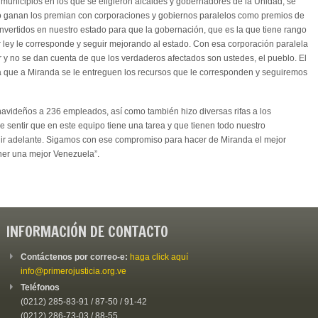
 municipios en los que se eligieron alcaldes y gobernadores de la Unidad, se
no ganan los premian con corporaciones y gobiernos paralelos como premios de
nvertidos en nuestro estado para que la gobernación, que es la que tiene rango
or ley le corresponde y seguir mejorando al estado. Con esa corporación paralela
y no se dan cuenta de que los verdaderos afectados son ustedes, el pueblo. El
que a Miranda se le entreguen los recursos que le corresponden y seguiremos
avideños a 236 empleados, así como también hizo diversas rifas a los
 sentir que en este equipo tiene una tarea y que tienen todo nuestro
ir adelante. Sigamos con ese compromiso para hacer de Miranda el mejor
ner una mejor Venezuela”.
INFORMACIÓN DE CONTACTO
Contáctenos por correo-e:
haga click aquí
info@primerojusticia.org.ve
Teléfonos
(0212) 285-83-91 / 87-50 / 91-42
(0212) 286-73-03 / 88-55