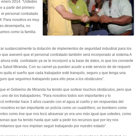
de enero 2014. “Ustedes
e a partir del primero
 el personal contratado
M. Para nosotros es muy
edes desempeña, no
uimos como la familia
rar sustancialmente la dotación de implementos de seguridad industrial para los
po que aseveró que el personal contratado también será incorporado al sistema A
ahora está contratado ya se le incorporó a la base de datos, lo que los convierte
Su Salud Miranda. Con su carnet ya pueden acudir a este servicio de de requerir
os quita el sueño que cada trabajador esté tranquilo, seguro y que tenga una
eguro que seguimos trabajando para ello pese a los obstáculos”.
ó que el Gobierno de Miranda ha tenido que sortear muchos obstáculos, pero que
a uno de los trabajadores. “Para nosotros todos son importantes y lo
ó enfrentar hace 3 años cuando con el agua al cuello y sin respuestas del
 nosotros es tan importante un policía como un cuadrillero; un bombero como
ntos como ése que nos tocó atravesar yo era uno más igual que ustedes, como
rsonas que ha tenido hasta que salir a pedir los recursos que por ley nos
rmitamos que nos impidan seguir trabajando por nuestro estado”.