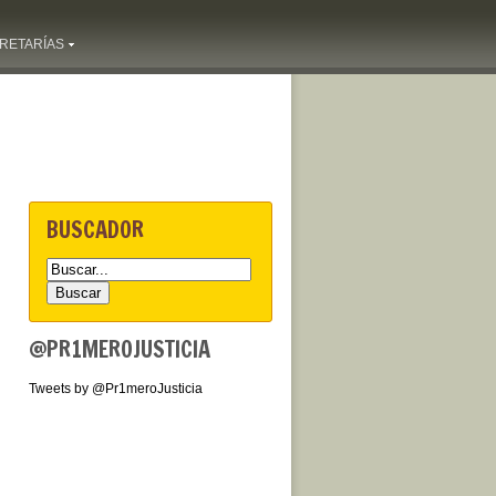
RETARÍAS
BUSCADOR
@PR1MEROJUSTICIA
Tweets by @Pr1meroJusticia