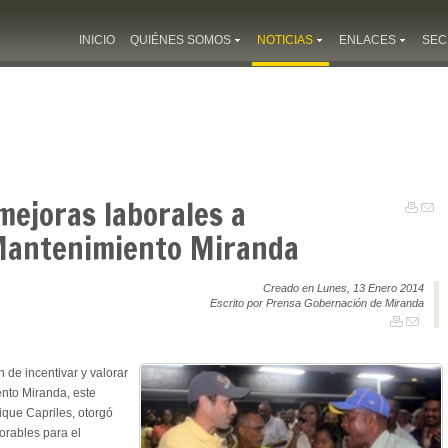
INICIO
QUIÉNES SOMOS
NOTICIAS
ENLACES
SEC
mejoras laborales a
Mantenimiento Miranda
Creado en Lunes, 13 Enero 2014
Escrito por Prensa Gobernación de Miranda
 de incentivar y valorar
ento Miranda, este
ique Capriles, otorgó
orables para el