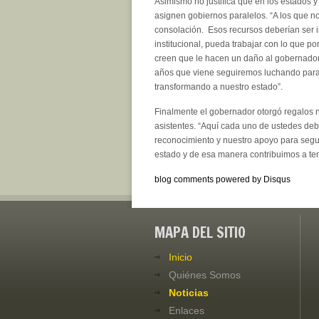
Asimismo no justifica que en los estados y
asignen gobiernos paralelos. “A los que 
consolación. Esos recursos deberían ser i
institucional, pueda trabajar con lo que p
creen que le hacen un daño al gobernador 
años que viene seguiremos luchando para 
transformando a nuestro estado”.
Finalmente el gobernador otorgó regalos n
asistentes. “Aquí cada uno de ustedes debe
reconocimiento y nuestro apoyo para segu
estado y de esa manera contribuimos a te
blog comments powered by
Disqus
MAPA DEL SITIO
Inicio
Quiénes Somos
Noticias
Enlaces