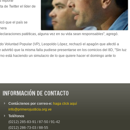
d reporte
 de Twitter el líder de
dicó que el país se
nera
declaraciones patéticas, alguna vez en su vida sean responsables", agregó.
rtido Voluntad Popular (VP), Leopoldo López, rechazó el apagón que afectó a
y advirtió que la misma falla pudiese presentarse en los comicios del 8D, "Sin luz
rno está haciendo un simulacro de lo que quiere hacer el domingo ante lo
INFORMACIÓN DE CONTACTO
Contáctenos por correo-e:
haga click aquí
info@primerojusticia.org.ve
Teléfonos
(0212) 285-83-91 / 87-50 / 91-42
(0212) 286-73-03 / 88-55