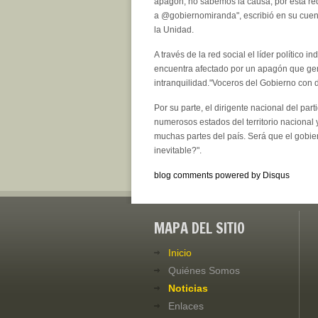
apagón, no sabemos la causa, por esta re
a @gobiernomiranda", escribió en su cuenta
la Unidad.
A través de la red social el líder político in
encuentra afectado por un apagón que ge
intranquilidad."Voceros del Gobierno con 
Por su parte, el dirigente nacional del pa
numerosos estados del territorio nacional 
muchas partes del país. Será que el gobie
inevitable?".
blog comments powered by
Disqus
MAPA DEL SITIO
Inicio
Quiénes Somos
Noticias
Enlaces