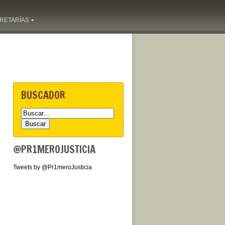
RETARÍAS
BUSCADOR
@PR1MEROJUSTICIA
Tweets by @Pr1meroJusticia