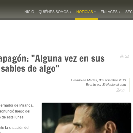
INICIO
QUIÉNES SOMOS
NOTICIAS
ENLACES
SEC
 apagón: "Alguna vez en sus
sables de algo"
Creado en Martes, 03 Diciembre 2013
Escrito por El-Nacional.com
bernador de Miranda,
ronunció luego del
 de este lunes.
e la situación del