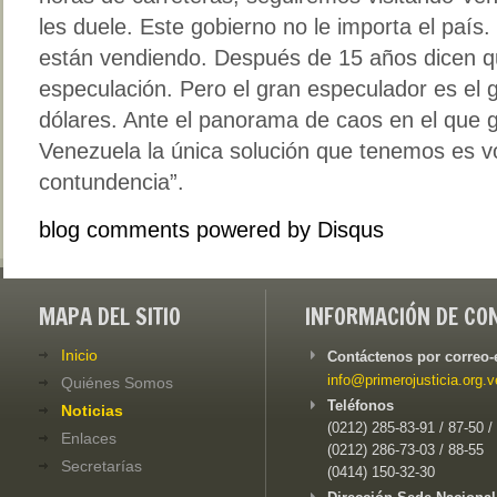
les duele. Este gobierno no le importa el país
están vendiendo. Después de 15 años dicen q
especulación. Pero el gran especulador es el g
dólares. Ante el panorama de caos en el que 
Venezuela la única solución que tenemos es v
contundencia”.
blog comments powered by
Disqus
MAPA DEL SITIO
INFORMACIÓN DE CO
Inicio
Contáctenos por correo-
info@primerojusticia.org.v
Quiénes Somos
Teléfonos
Noticias
(0212) 285-83-91 / 87-50 /
Enlaces
(0212) 286-73-03 / 88-55
Secretarías
(0414) 150-32-30