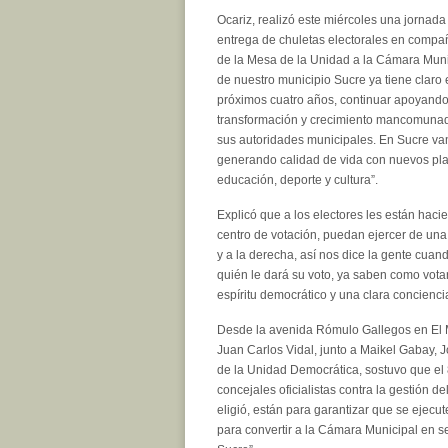
Ocariz, realizó este miércoles una jornada
entrega de chuletas electorales en compa
de la Mesa de la Unidad a la Cámara Mun
de nuestro municipio Sucre ya tiene claro 
próximos cuatro años, continuar apoyando 
transformación y crecimiento mancomunad
sus autoridades municipales. En Sucre va
generando calidad de vida con nuevos pl
educación, deporte y cultura”.
Explicó que a los electores les están haci
centro de votación, puedan ejercer de una 
y a la derecha, así nos dice la gente cuan
quién le dará su voto, ya saben como vota
espíritu democrático y una clara conciencia
Desde la avenida Rómulo Gallegos en El M
Juan Carlos Vidal, junto a Maikel Gabay,
de la Unidad Democrática, sostuvo que el
concejales oficialistas contra la gestión d
eligió, están para garantizar que se ejecu
para convertir a la Cámara Municipal en 