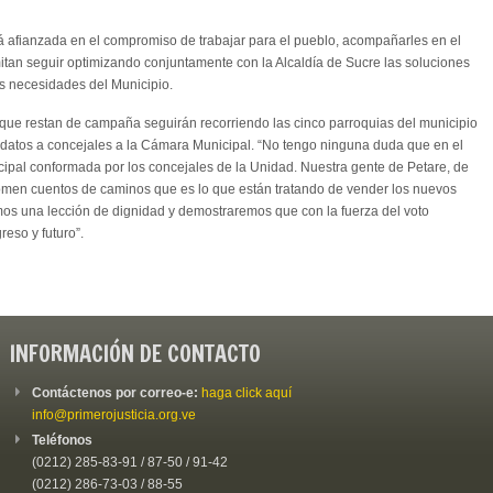
tá afianzada en el compromiso de trabajar para el pueblo, acompañarles en el
itan seguir optimizando conjuntamente con la Alcaldía de Sucre las soluciones
es necesidades del Municipio.
s que restan de campaña seguirán recorriendo las cinco parroquias del municipio
atos a concejales a la Cámara Municipal. “No tengo ninguna duda que en el
al conformada por los concejales de la Unidad. Nuestra gente de Petare, de
comen cuentos de caminos que es lo que están tratando de vender los nuevos
mos una lección de dignidad y demostraremos que con la fuerza del voto
eso y futuro”.
INFORMACIÓN DE CONTACTO
Contáctenos por correo-e:
haga click aquí
info@primerojusticia.org.ve
Teléfonos
(0212) 285-83-91 / 87-50 / 91-42
(0212) 286-73-03 / 88-55