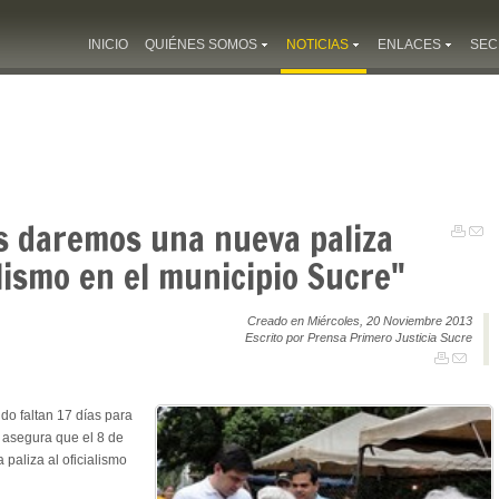
INICIO
QUIÉNES SOMOS
NOTICIAS
ENLACES
SEC
as daremos una nueva paliza
alismo en el municipio Sucre"
Creado en Miércoles, 20 Noviembre 2013
Escrito por Prensa Primero Justicia Sucre
o faltan 17 días para
, asegura que el 8 de
 paliza al oficialismo