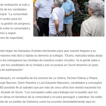
 de motivación al voto y
ñía de los candidatos
icipal. “La comunidad
el rumbo para los
la gestión de progreso,
o entre la comunidad y
mos a seguir
anes de seguridad,
endo llegar las llamadas chuletas electorales para que cuando lleguen a su
manera más fácil y rápida su derecho al sufragio. “Ocariz, márcalas todas abajo
do les entregamos las chuletas de nuestros cuatro circuitos. Ya la gente sabe a
r por los candidatos de la Unidad y eso es porque en Sucre tenemos un gran
 de participación”.
arqués, en compañía de los vecinos de La Urbina, Fechas Patrias y Petare,
 Jorge Barroso, Darío Ramírez y Luis Eduardo Manzano, candidatos a concejales
 8D pondrán fin al saboteo que por más de cinco años han venido haciendo los
el Alcalde de Sucre. “Los concejales están para trabajar por el pueblo que los
ten obras en beneficio de la comunidad y no para perseguir y sabotear. No están
sede de un partido de Gobierno como ha ocurrido lamentablemente aquí en