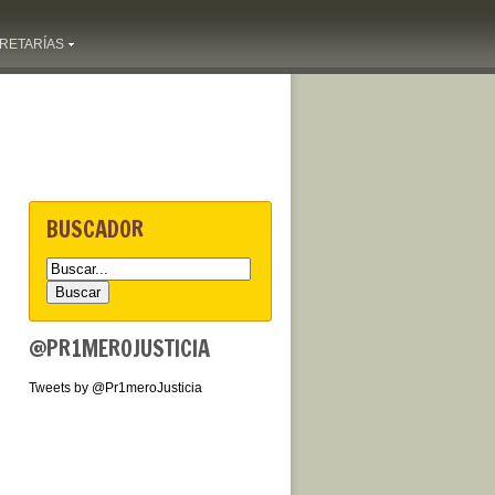
RETARÍAS
BUSCADOR
@PR1MEROJUSTICIA
Tweets by @Pr1meroJusticia