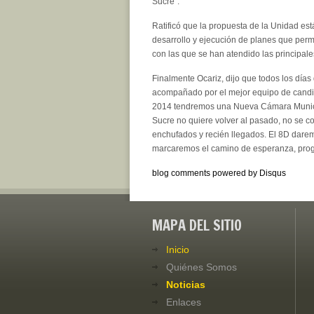
Sucre”.
Ratificó que la propuesta de la Unidad es
desarrollo y ejecución de planes que perm
con las que se han atendido las principal
Finalmente Ocariz, dijo que todos los día
acompañado por el mejor equipo de candid
2014 tendremos una Nueva Cámara Municip
Sucre no quiere volver al pasado, no se 
enchufados y recién llegados. El 8D dare
marcaremos el camino de esperanza, progr
blog comments powered by
Disqus
MAPA DEL SITIO
Inicio
Quiénes Somos
Noticias
Enlaces