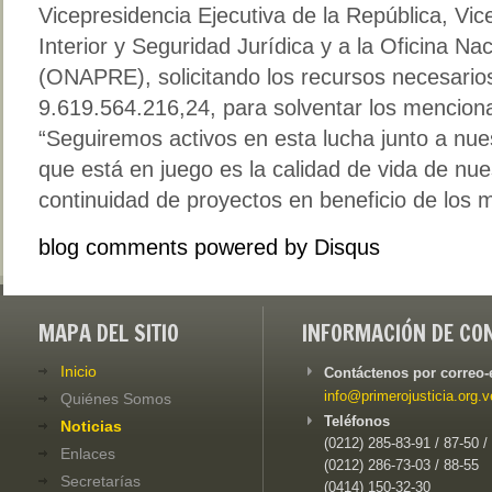
Vicepresidencia Ejecutiva de la República, Vice
Interior y Seguridad Jurídica y a la Oficina N
(ONAPRE), solicitando los recursos necesarios
9.619.564.216,24, para solventar los menciona
“Seguiremos activos en esta lucha junto a nue
que está en juego es la calidad de vida de nue
continuidad de proyectos en beneficio de los m
blog comments powered by
Disqus
MAPA DEL SITIO
INFORMACIÓN DE CO
Inicio
Contáctenos por correo-
info@primerojusticia.org.v
Quiénes Somos
Teléfonos
Noticias
(0212) 285-83-91 / 87-50 /
Enlaces
(0212) 286-73-03 / 88-55
Secretarías
(0414) 150-32-30