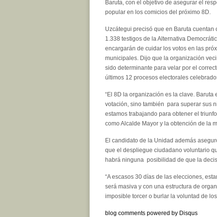
Baruta, con el objetivo de asegurar el res
popular en los comicios del próximo 8D.
Uzcátegui precisó que en Baruta cuentan 
1.338 testigos de la Alternativa Democráti
encargarán de cuidar los votos en las pró
municipales. Dijo que la organización vec
sido determinante para velar por el correc
últimos 12 procesos electorales celebrado
“El 8D la organización es la clave. Baruta
votación, sino también para superar sus ni
estamos trabajando para obtener el triunf
como Alcalde Mayor y la obtención de la ma
El candidato de la Unidad además aseguró
que el despliegue ciudadano voluntario qu
habrá ninguna posibilidad de que la decis
“A escasos 30 días de las elecciones, est
será masiva y con una estructura de organi
imposible torcer o burlar la voluntad de los
blog comments powered by
Disqus