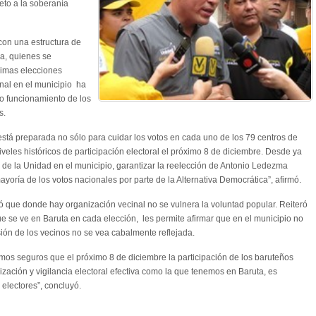
peto a la soberanía
con una estructura de
ca, quienes se
ximas elecciones
inal en el municipio ha
to funcionamiento de los
s.
 está preparada no sólo para cuidar los votos en cada uno de los 79 centros de
veles históricos de participación electoral el próximo 8 de diciembre. Desde ya
o de la Unidad en el municipio, garantizar la reelección de Antonio Ledezma
yoría de los votos nacionales por parte de la Alternativa Democrática”, afirmó.
 que donde hay organización vecinal no se vulnera la voluntad popular. Reiteró
e se ve en Baruta en cada elección, les permite afirmar que en el municipio no
ión de los vecinos no se vea cabalmente reflejada.
amos seguros que el próximo 8 de diciembre la participación de los baruteños
zación y vigilancia electoral efectiva como la que tenemos en Baruta, es
 electores”, concluyó.