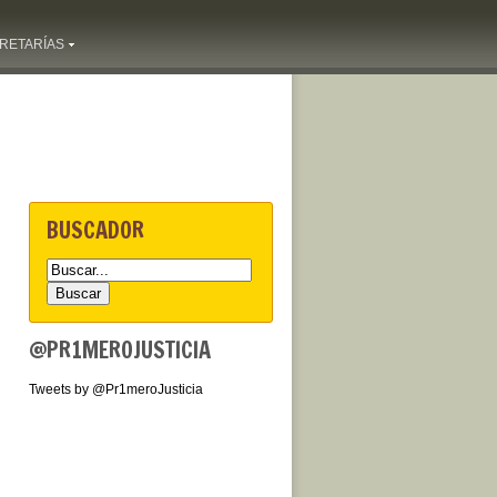
RETARÍAS
BUSCADOR
@PR1MEROJUSTICIA
Tweets by @Pr1meroJusticia