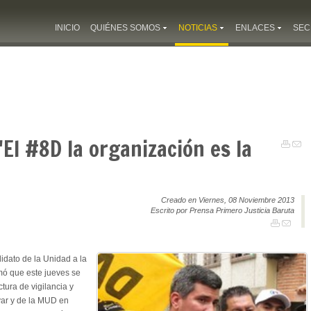
INICIO
QUIÉNES SOMOS
NOTICIAS
ENLACES
SEC
"El #8D la organización es la
Creado en Viernes, 08 Noviembre 2013
Escrito por Prensa Primero Justicia Baruta
idato de la Unidad a la
rmó que este jueves se
ctura de vigilancia y
var y de la MUD en