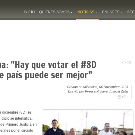
INICIO
QUIÉNES SOMOS
NOTICIAS
ENLACES
SEC
a: "Hay que votar el #8D
e país puede ser mejor"
Creado en Miércoles, 06 Noviembre 2013
Escrito por Prensa Primero Justicia Zulia
e diciembre (8D) se
ipio se intensifica.
de Primero Justicia en
jales por el circuito