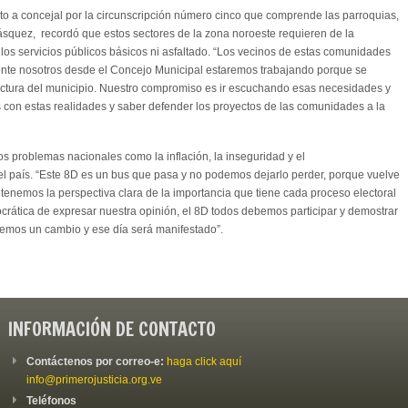
to a concejal por la circunscripción número cinco que comprende las parroquias,
ásquez, recordó que estos sectores de la zona noroeste requieren de la
os servicios públicos básicos ni asfaltado. “Los vecinos de estas comunidades
nte nosotros desde el Concejo Municipal estaremos trabajando porque se
ructura del municipio. Nuestro compromiso es ir escuchando esas necesidades y
 con estas realidades y saber defender los proyectos de las comunidades a la
 problemas nacionales como la inflación, la inseguridad y el
l país. “Este 8D es un bus que pasa y no podemos dejarlo perder, porque vuelve
tenemos la perspectiva clara de la importancia que tiene cada proceso electoral
ocrática de expresar nuestra opinión, el 8D todos debemos participar y demostrar
emos un cambio y ese día será manifestado”.
INFORMACIÓN DE CONTACTO
Contáctenos por correo-e:
haga click aquí
info@primerojusticia.org.ve
Teléfonos