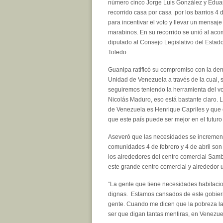
número cinco Jorge Luis González y Edua
recorrido casa por casa por los barrios 4 d
para incentivar el voto y llevar un mensaj
marabinos. En su recorrido se unió al ac
diputado al Consejo Legislativo del Estad
Toledo.
Guanipa ratificó su compromiso con la dem
Unidad de Venezuela a través de la cual, s
seguiremos teniendo la herramienta del vo
Nicolás Maduro, eso está bastante claro. L
de Venezuela es Henrique Capriles y que 
que este país puede ser mejor en el futuro
Aseveró que las necesidades se incrementa
comunidades 4 de febrero y 4 de abril s
los alrededores del centro comercial Sambi
este grande centro comercial y alrededor 
“La gente que tiene necesidades habitacio
dignas. Estamos cansados de este gobiern
gente. Cuando me dicen que la pobreza la 
ser que digan tantas mentiras, en Venezu