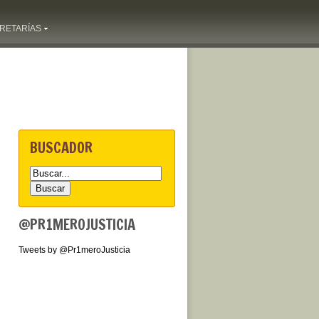
RETARÍAS
BUSCADOR
@PR1MEROJUSTICIA
Tweets by @Pr1meroJusticia