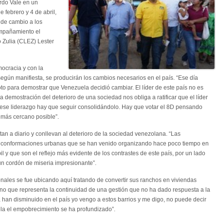
rdo Vale en un
e febrero y 4 de abril,
e de cambio a los
ompañamiento el
o Zulia (CLEZ) Lester
ocracia y con la
egún manifiesta, se producirán los cambios necesarios en el país. “Ese día
to para demostrar que Venezuela decidió cambiar. El líder de este país no es
a demostración del deterioro de una sociedad nos obliga a ratificar que el líder
ese liderazgo hay que seguir consolidándolo. Hay que votar el 8D pensando
 más cercano posible”.
n a diario y conllevan al deterioro de la sociedad venezolana. “Las
on conformaciones urbanas que se han venido organizando hace poco tiempo en
l y que son el reflejo más evidente de los contrastes de este país, por un lado
un cordón de miseria impresionante”.
nales se fue ubicando aquí tratando de convertir sus ranchos en viviendas
o que representa la continuidad de una gestión que no ha dado respuesta a la
han disminuido en el país yo vengo a estos barrios y me digo, no puede decir
ela el empobrecimiento se ha profundizado”.