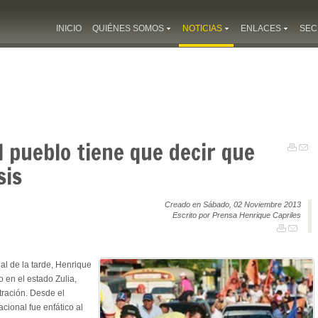
INICIO
QUIÉNES SOMOS
NOTICIAS
ENLACES
SEC
l pueblo tiene que decir que
sis
Creado en Sábado, 02 Noviembre 2013
Escrito por Prensa Henrique Capriles
al de la tarde, Henrique
o en el estado Zulia,
tración. Desde el
cional fue enfático al