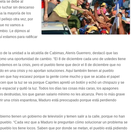
ela se debe al
e luchar sin descanso
a la mayoría de los
pellejo otra vez, por
que no vamos a
mbio. Le dijimos al
í estamos para ratificar
o de la unidad a la alcaldía de Cabimas, Alenis Guerrero, destacó que las
como una oportunidad de cambio. “El 8 de diciembre cada uno de ustedes tiene
demos en la crisis, pero el pueblo tiene que decir el 8 de diciembre que no
ido en una crisis y no aportan soluciones. Aquí también tienen al pueblo
icen que hay escasez porque la gente come mucho y que se acaba el papel
icen que la luz se va porque Capriles apretó un botón y echó un chispazo y se
 espacial y quitó la luz. Todos los días las cosas más caras, los apagones
es destruidas, los que ganan salario mínimo no les alcanza. Pero lo más grave
rir una crisis espantosa, Maduro está preocupado porque está perdiendo
bierno tienen un gobierno de televisión y temen salir a la calle, porque no han
al pueblo. “Cada vez que a Maduro le preguntan cómo solucionar un problema se
l pueblo los tiene locos. Saben que por donde se metan, el pueblo está pidiendo