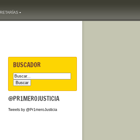
RETARÍAS
BUSCADOR
@PR1MEROJUSTICIA
Tweets by @Pr1meroJusticia