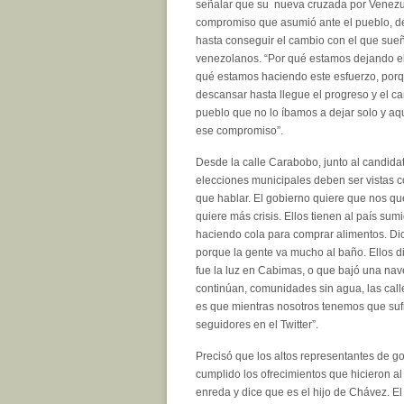
señalar que su nueva cruzada por Venezu
compromiso que asumió ante el pueblo, d
hasta conseguir el cambio con el que sueñ
venezolanos. “Por qué estamos dejando el 
qué estamos haciendo este esfuerzo, por
descansar hasta llegue el progreso y el ca
pueblo que no lo íbamos a dejar solo y aqu
ese compromiso”.
Desde la calle Carabobo, junto al candidat
elecciones municipales deben ser vistas 
que hablar. El gobierno quiere que nos que
quiere más crisis. Ellos tienen al país sum
haciendo cola para comprar alimentos. D
porque la gente va mucho al baño. Ellos d
fue la luz en Cabimas, o que bajó una nave
continúan, comunidades sin agua, las call
es que mientras nosotros tenemos que suf
seguidores en el Twitter”.
Precisó que los altos representantes de go
cumplido los ofrecimientos que hicieron 
enreda y dice que es el hijo de Chávez. E