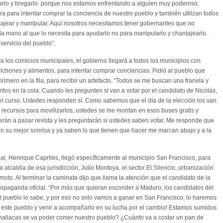
arlo y bregarlo porque nos estamos enfrentando a alguien muy poderoso.
lera para intentar comprar la conciencia de nuestro pueblo y también utilizan todos
ntajear y manipular. Aquí nosotros necesitamos tener gobernantes que no
a mano al que lo necesita para ayudarlo no para manipularlo y chantajearlo.
ervicio del pueblo”.
a los comicios municipales, el gobierno llegará a todos los municipios con
lchones y alimentos, para intentar comprar conciencias. Pidió al pueblo que
imero en la fila, para recibir un artefacto. “Todos se me buscan una franela y
ritos en la cola. Cuando les pregunten si van a votar por el candidato de Nicolás,
el curso. Ustedes responden sí. Como sabemos que el día de la elección los van
 recursos para movilizarlos, ustedes se me montan en esos buses gratis y
verán a pasar revista y les preguntarán si ustedes saben votar. Me responde que
an su mejor sonrisa y ya saben lo que tienen que hacer me marcan abajo y a la
al, Henrique Capriles, llegó específicamente al municipio San Francisco, para
a alcaldía de esa jurisdicción, Julio Montoya, el sector El Silencio, urbanización
moto. Al terminar la caminata dijo que llama la atención que el candidato de la
ropaganda oficial. “Por más que quieran esconder a Maduro, los candidatos del
l pueblo lo sabe, y por eso no solo vamos a ganar en San Francisco, lo haremos
a este pueblo y venir a acompañarlo en su lucha por el cambio! Estamos sumidos
 hallacas se va poder comer nuestro pueblo? ¿Cuánto va a costar un pan de