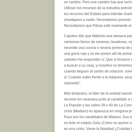
un cambio. Pero ese cambio hay que luch
Utilizan los recursos de la industria petro
los recursos del Estado para intentar cha
chantajeen a nadie. Necesitamos ponerle l
Necesitamos que Pdvsa esté realmente al s
Capriles dijo que faltando una semana par
camiones llenos de neveras, lavadoras, co
necesite una cocina o nevera ponerse de pr
una gorra roja y se me ponen allí de prime
ustedes me responden sí. Que si hicieron 
a buscar a su casa, y nosotros no tenemos
cuando lleguen al centro de votación, vol
sí. Cuando estén frente a la máquina, sac
izquierda”.
Más temprano, el líder de la unidad nacion
recorrer en caravana junto al candidato a l
La Popular y las calles 39 y 40 de La Coro
crisis (Maduro) no aparezca en ninguna p
Psuv son los candidatos de Maduro. Eso e
en todo el estado Zulia ¡Cómo no querer 
en una crisis. Viene la Navidad ¿Cuántas