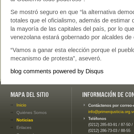
Se mostró seguro en que “la alternativa demo
totales que el oficialismo, además de estimar 
la mayoría de las capitales del país, por lo qu
venezolana estará gobernado por alcaldes de 
“Vamos a ganar esta elección porque el puebl
mecanismo de protesta”, aseveró.
blog comments powered by
Disqus
MAPA DEL SITIO
INFORMACIÓN DE CO
Inicio
Contáctenos por correo-
info@primerojusticia.org.v
Quiénes Somos
Teléfonos
Noticias
(0212) 285-83-91 / 87-50 /
Enlaces
(0212) 286-73-03 / 88-55