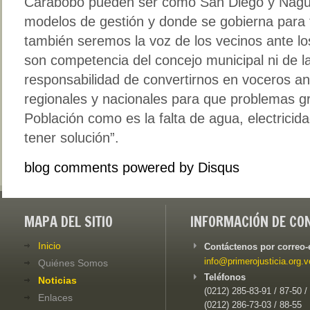
Carabobo pueden ser como San Diego y Nag
modelos de gestión y donde se gobierna para t
también seremos la voz de los vecinos ante lo
son competencia del concejo municipal ni de la
responsabilidad de convertirnos en voceros ant
regionales y nacionales para que problemas g
Población como es la falta de agua, electricid
tener solución”.
blog comments powered by
Disqus
MAPA DEL SITIO
INFORMACIÓN DE CO
Inicio
Contáctenos por correo-
info@primerojusticia.org.v
Quiénes Somos
Teléfonos
Noticias
(0212) 285-83-91 / 87-50 /
Enlaces
(0212) 286-73-03 / 88-55