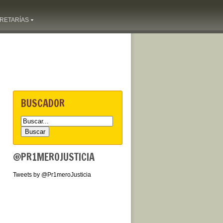
RETARÍAS
BUSCADOR
@PR1MEROJUSTICIA
Tweets by @Pr1meroJusticia