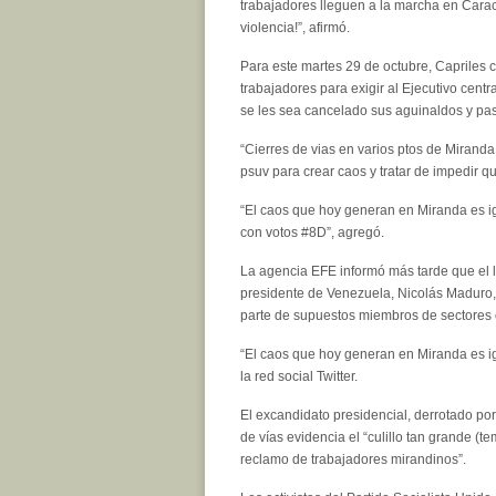
trabajadores lleguen a la marcha en Carac
violencia!”, afirmó.
Para este martes 29 de octubre, Capriles
trabajadores para exigir al Ejecutivo centr
se les sea cancelado sus aguinaldos y pas
“Cierres de vias en varios ptos de Mirand
psuv para crear caos y tratar de impedir qu
“El caos que hoy generan en Miranda es ig
con votos #8D”, agregó.
La agencia EFE informó más tarde que el l
presidente de Venezuela, Nicolás Maduro,
parte de supuestos miembros de sectores of
“El caos que hoy generan en Miranda es igu
la red social Twitter.
El excandidato presidencial, derrotado po
de vías evidencia el “culillo tan grande (t
reclamo de trabajadores mirandinos”.