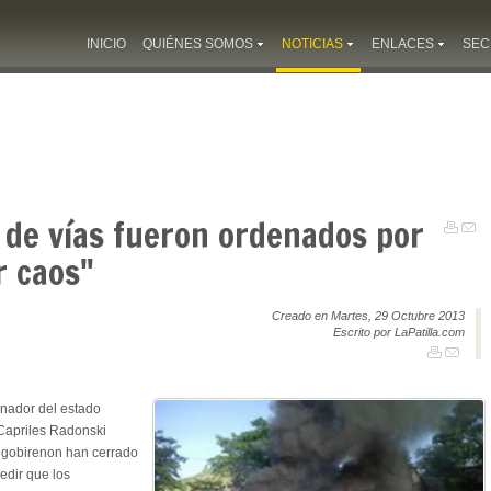
INICIO
QUIÉNES SOMOS
NOTICIAS
ENLACES
SEC
s de vías fueron ordenados por
r caos"
Creado en Martes, 29 Octubre 2013
Escrito por LaPatilla.com
rnador del estado
 Capriles Radonski
 gobirenon han cerrado
edir que los