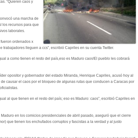
as. “Quieren caos y
 convocó una marcha de
al los recursos para que
ivos laborales.
a fueron ordenados x
e trabajadores lleguen a ccs”, escribió Capriles en su cuenta Twitter.
ual a como tienen el resto del país,eso es Maduro caos!El pueblo les cobrará
íder opositor y gobernador del estado Miranda, Henrique Capriles, acusó hoy al
 de causar el caos por el bloqueo de algunas rutas que conducen a Caracas por
icialistas.
al al que tienen en el resto del país; eso es Maduro: caos”, escribió Capriles en
r Maduro en los comicios presidenciales de abril pasado, aseguró que el cierre
emor) que tienen los enchufados corruptos y fascistas a la verdad y al justo