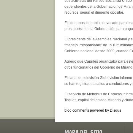
Los activistas del Partido Socialista Unid
dependientes de la Gobernación de Miran
recursos, según el dirigente opositor.
El líder opositor había convocado para es
presupuesto de la Gobernación para pagar
El presidente de la Asamblea Nacional y 
“manejo irresponsable” de 19.615 millones
Gobierno nacional desde 2009, cuando Capr
Agregó que Capriles organizaba para este
otros funcionarios del Gobierno de Mirand
El canal de televisión Globovisión inform
se han registrado asaltos a conductores y 
El servicio de Metrobus de Caracas info
Teques, capital del estado Miranda y ciud
blog comments powered by
Disqus
MAPA DEL SITIO