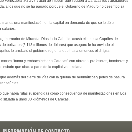
o de Venezuela (PSUV) “tratan de impedir que lleguen a Caracas los trabajadores”
da, a los que no se ha pagado porque el Gobierno de Maduro no desembolsa
te martes una manifestación en la capital en demanda de que se le dé el
 salarios.
exgobernador de Miranda, Diosdado Cabello, acusó el lunes a Capriles de
 de bolívares (3.113 millones de dólares) que aseguró le ha enviado el
iles le arrebató el gobierno regional que hasta entonces él dirigía.
 martes “tomar y embochinchar a Caracas” con obreros, profesores, bomberos y
a, estado que abarca parte de la capital venezolana.
ó que además del cierre de vías con la quema de neumáticos y potes de basura
transeúntes.
rmó que había rutas suspendidas como consecuencia de manifestaciones en Los
ad situada a unos 30 kilómetros de Caracas.
INFORMACIÓN DE CONTACTO