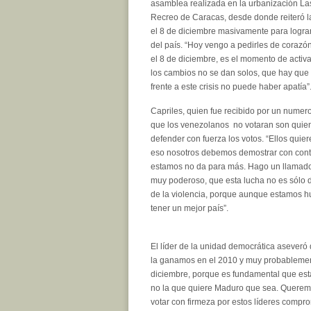
asamblea realizada en la urbanización La
Recreo de Caracas, desde donde reiteró la
el 8 de diciembre masivamente para lograr e
del país. “Hoy vengo a pedirles de corazó
el 8 de diciembre, es el momento de activ
los cambios no se dan solos, que hay que
frente a este crisis no puede haber apatía”
Capriles, quien fue recibido por un numer
que los venezolanos no votaran son quienes
defender con fuerza los votos. “Ellos quier
eso nosotros debemos demostrar con contu
estamos no da para más. Hago un llamado 
muy poderoso, que esta lucha no es sólo 
de la violencia, porque aunque estamos h
tener un mejor país”.
El líder de la unidad democrática aseveró
la ganamos en el 2010 y muy probablement
diciembre, porque es fundamental que es
no la que quiere Maduro que sea. Queremos
votar con firmeza por estos líderes compr