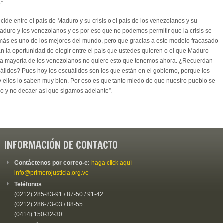
”.
cide entre el país de Maduro y su crisis o el país de los venezolanos y su
aduro y los venezolanos y es por eso que no podemos permitir que la crisis se
ás es uno de los mejores del mundo, pero que gracias a este modelo fracasado
án la oportunidad de elegir entre el país que ustedes quieren o el que Maduro
la mayoría de los venezolanos no quiere esto que tenemos ahora. ¿Recuerdan
álidos? Pues hoy los escuálidos son los que están en el gobierno, porque los
llos lo saben muy bien. Por eso es que tanto miedo de que nuestro pueblo se
o y no decaer así que sigamos adelante”.
INFORMACIÓN DE CONTACTO
Contáctenos por correo-e:
haga click aquí
info@primerojusticia.org.ve
Teléfonos
(0212) 285-83-91 / 87-50 / 91-42
(0212) 286-73-03 / 88-55
(0414) 150-32-30