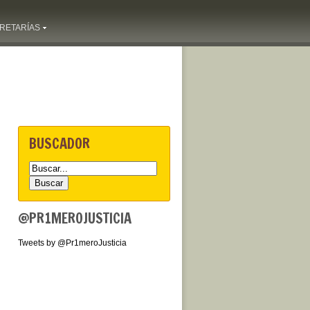
RETARÍAS
BUSCADOR
@PR1MEROJUSTICIA
Tweets by @Pr1meroJusticia