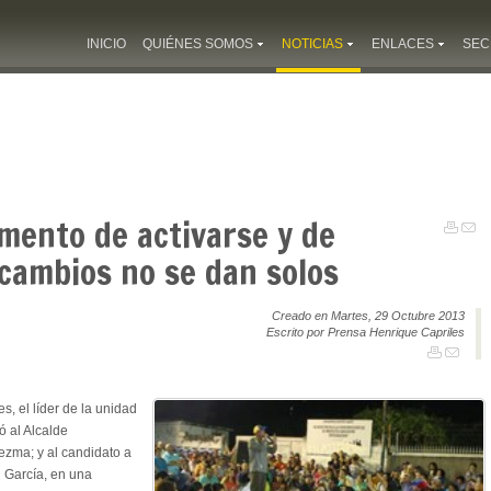
INICIO
QUIÉNES SOMOS
NOTICIAS
ENLACES
SEC
omento de activarse y de
cambios no se dan solos
Creado en Martes, 29 Octubre 2013
Escrito por Prensa Henrique Capriles
s, el líder de la unidad
 al Alcalde
ezma; y al candidato a
l García, en una