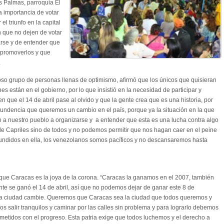
s Palmas, parroquia El
 importancia de votar
l triunfo en la capital
n que no dejen de votar
arse y de entender que
 promoverlos y que
.
oso grupo de personas llenas de optimismo, afirmó que los únicos que quisieran
 están en el gobierno, por lo que insistió en la necesidad de participar y
en que el 14 de abril pase al olvido y que la gente crea que es una historia, por
ndencia que queremos un cambio en el país, porque ya la situación en la que
a nuestro pueblo a organizarse y a entender que esta es una lucha contra algo
de Capriles sino de todos y no podemos permitir que nos hagan caer en el peine
undidos en ella, los venezolanos somos pacíficos y no descansaremos hasta
 que Caracas es la joya de la corona. “Caracas la ganamos en el 2007, también
e se ganó el 14 de abril, así que no podemos dejar de ganar este 8 de
ta ciudad cambie. Queremos que Caracas sea la ciudad que todos queremos y
 salir tranquilos y caminar por las calles sin problema y para lograrlo debemos
ometidos con el progreso. Esta patria exige que todos luchemos y el derecho a