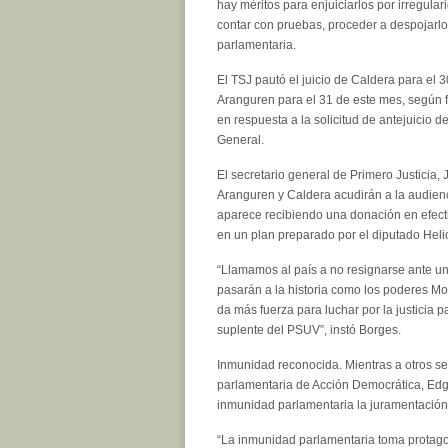
hay méritos para enjuiciarlos por irregular
contar con pruebas, proceder a despojarl
parlamentaria.
El TSJ pautó el juicio de Caldera para el 3
Aranguren para el 31 de este mes, según fu
en respuesta a la solicitud de antejuicio de
General.
El secretario general de Primero Justicia,
Aranguren y Caldera acudirán a la audienc
aparece recibiendo una donación en efecti
en un plan preparado por el diputado Hel
“Llamamos al país a no resignarse ante una
pasarán a la historia como los poderes Mora
da más fuerza para luchar por la justicia p
suplente del PSUV”, instó Borges.
Inmunidad reconocida. Mientras a otros se l
parlamentaria de Acción Democrática, Edga
inmunidad parlamentaria la juramentación
“La inmunidad parlamentaria toma protagoni