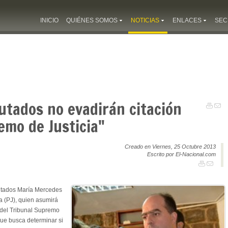
INICIO
QUIÉNES SOMOS
NOTICIAS
ENLACES
SEC
putados no evadirán citación
emo de Justicia"
Creado en Viernes, 25 Octubre 2013
Escrito por El-Nacional.com
putados María Mercedes
a (PJ), quien asumirá
n del Tribunal Supremo
 que busca determinar si