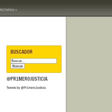
RETARÍAS
BUSCADOR
@PR1MEROJUSTICIA
Tweets by @Pr1meroJusticia