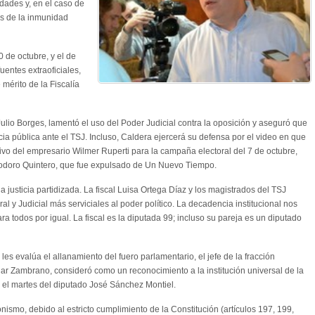
idades y, en el caso de
os de la inmunidad
0 de octubre, y el de
entes extraoficiales,
 mérito de la Fiscalía
 Julio Borges, lamentó el uso del Poder Judicial contra la oposición y aseguró que
ia pública ante el TSJ. Incluso, Caldera ejercerá su defensa por el video en que
vo del empresario Wilmer Ruperti para la campaña electoral del 7 de octubre,
iodoro Quintero, que fue expulsado de Un Nuevo Tiempo.
 justicia partidizada. La fiscal Luisa Ortega Díaz y los magistrados del TSJ
l y Judicial más serviciales al poder político. La decadencia institucional nos
ara todos por igual. La fiscal es la diputada 99; incluso su pareja es un diputado
es evalúa el allanamiento del fuero parlamentario, el jefe de la fracción
r Zambrano, consideró como un reconocimiento a la institución universal de la
 el martes del diputado José Sánchez Montiel.
smo, debido al estricto cumplimiento de la Constitución (artículos 197, 199,