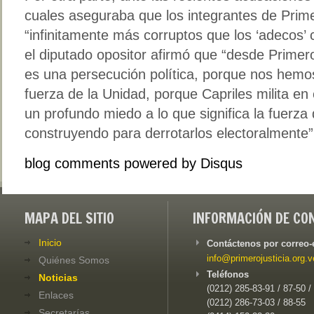
cuales aseguraba que los integrantes de Prime
“infinitamente más corruptos que los ‘adecos’
el diputado opositor afirmó que “desde Prime
es una persecución política, porque nos hemos 
fuerza de la Unidad, porque Capriles milita en
un profundo miedo a lo que significa la fuerza
construyendo para derrotarlos electoralmente”
blog comments powered by
Disqus
MAPA DEL SITIO
INFORMACIÓN DE CO
Inicio
Contáctenos por correo-
info@primerojusticia.org.v
Quiénes Somos
Teléfonos
Noticias
(0212) 285-83-91 / 87-50 /
Enlaces
(0212) 286-73-03 / 88-55
Secretarías