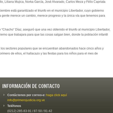
lo, Liliana Mujica, Norka García, José Alvarado, Carlos Meza y Félix Capriata
iembre está garantizado el triunfo en el municipio Libertador, cuyo gobierno
stra gente merece un cambio, merece progreso y la única vía que tenemos para
o “Chacho” Díaz, aseguró que una vez obtenido el triunfo al municipio Libertador,
erno que trabajara para que las cosas salgan bien, donde la población infantil
de los sectores populares que se encuentran abandonados hace cinco años y
rimero de ellos, el hallacazo y las fiestas para los niños para el mes de
INFORMACIÓN DE CONTACTO
Contáctenos por correo-e:
haga click aquí
info@primerojusticia.org.ve
Teléfonos
(0212) 285-83-91 / 87-50 / 91-42