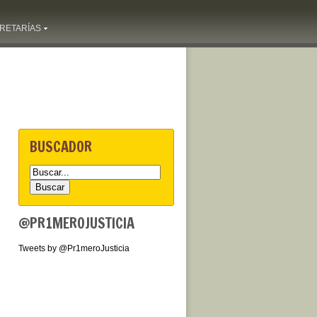
RETARÍAS
BUSCADOR
@PR1MEROJUSTICIA
Tweets by @Pr1meroJusticia