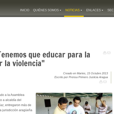
INICIO
QUIÉNES SOMOS
NOTICIAS
ENLACES
SEC
Tenemos que educar para la
r la violencia"
Creado en Martes, 15 Octubre 2013
Escrito por Prensa Primero Justicia Aragua
tado a la Asamblea
o a alcaldía del
íaz, entregaron más de
ta jurisdicción aragüeña