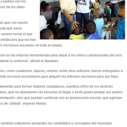
y padres con los
ón de los útiles
esó que con mucho
yuda que viene
 camino social el que
s obstáculos que les han
5 mil bolsos escolares en todo el estado.
ión es las mejores herramientas para alejar a los niños y adolescentes del ocio.
icar la violencia”, afirmó el diputado.
res, como cuadernos, lápices, colores, entre otros artículos, fueron entregados a
nte recursos económicos para adquirir los artículos escolares para sus hijos.
damental para formar mejores ciudadanos, nuestros niños de los sectores
turo, que no abandonen las escuelas al llegar a sexto grado porque sus padres
imentación, sino que puedan continuar con su prosecución escolar, que egresen
os de calidad”, expresó Mardo.
s también estuvieron presentes los candidatos a concejales del municipio