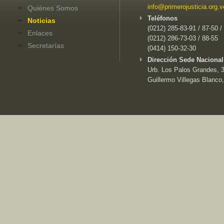
info@primerojusticia.org.v
Quiénes Somos
Teléfonos
Noticias
(0212) 285-83-91 / 87-50 /
Enlaces
(0212) 286-73-03 / 88-55
Secretarías
(0414) 150-32-30
Dirección Sede Nacional
Urb. Los Palos Grandes, 3e
Guillermo Villegas Blanco,