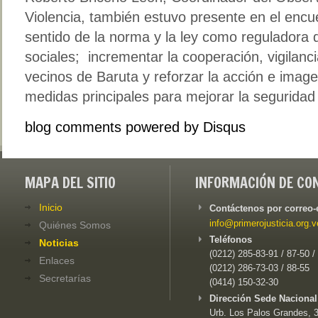
Violencia, también estuvo presente en el encu
sentido de la norma y la ley como reguladora d
sociales; incrementar la cooperación, vigilanci
vecinos de Baruta y reforzar la acción e image
medidas principales para mejorar la seguridad e
blog comments powered by
Disqus
MAPA DEL SITIO
INFORMACIÓN DE CO
Inicio
Contáctenos por correo-
info@primerojusticia.org.v
Quiénes Somos
Teléfonos
Noticias
(0212) 285-83-91 / 87-50 /
Enlaces
(0212) 286-73-03 / 88-55
Secretarías
(0414) 150-32-30
Dirección Sede Nacional
Urb. Los Palos Grandes, 3e