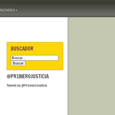
RETARÍAS
BUSCADOR
@PR1MEROJUSTICIA
Tweets by @Pr1meroJusticia