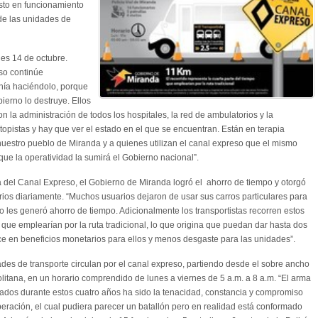
sto en funcionamiento
de las unidades de
nes 14 de octubre.
so continúe
enía haciéndolo, porque
ierno lo destruye. Ellos
on la administración de todos los hospitales, la red de ambulatorios y la
topistas y hay que ver el estado en el que se encuentran. Están en terapia
nuestro pueblo de Miranda y a quienes utilizan el canal expreso que el mismo
que la operatividad la sumirá el Gobierno nacional”.
a del Canal Expreso, el Gobierno de Miranda logró el ahorro de tiempo y otorgó
os diariamente. “Muchos usuarios dejaron de usar sus carros particulares para
to les generó ahorro de tiempo. Adicionalmente los transportistas recorren estos
o que emplearían por la ruta tradicional, lo que origina que puedan dar hasta dos
uce en beneficios monetarios para ellos y menos desgaste para las unidades”.
es de transporte circulan por el canal expreso, partiendo desde el sobre ancho
itana, en un horario comprendido de lunes a viernes de 5 a.m. a 8 a.m. “El arma
ltados durante estos cuatro años ha sido la tenacidad, constancia y compromiso
ración, el cual pudiera parecer un batallón pero en realidad está conformado