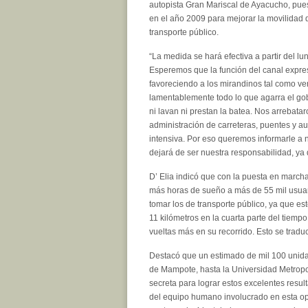
autopista Gran Mariscal de Ayacucho, pue
en el año 2009 para mejorar la movilidad 
transporte público.
“La medida se hará efectiva a partir del lu
Esperemos que la función del canal expre
favoreciendo a los mirandinos tal como v
lamentablemente todo lo que agarra el gob
ni lavan ni prestan la batea. Nos arrebatar
administración de carreteras, puentes y au
intensiva. Por eso queremos informarle a 
dejará de ser nuestra responsabilidad, ya 
D’ Elia indicó que con la puesta en march
más horas de sueño a más de 55 mil usuari
tomar los de transporte público, ya que es
11 kilómetros en la cuarta parte del tiemp
vueltas más en su recorrido. Esto se trad
Destacó que un estimado de mil 100 unidad
de Mampote, hasta la Universidad Metropol
secreta para lograr estos excelentes resu
del equipo humano involucrado en esta ope