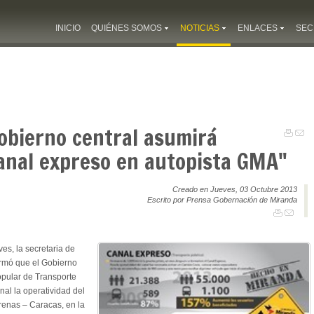
INICIO
QUIÉNES SOMOS
NOTICIAS
ENLACES
SEC
Gobierno central asumirá
canal expreso en autopista GMA"
Creado en Jueves, 03 Octubre 2013
Escrito por Prensa Gobernación de Miranda
es, la secretaria de
ormó que el Gobierno
Popular de Transporte
onal la operatividad del
renas – Caracas, en la