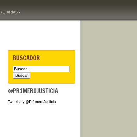
RETARÍAS
BUSCADOR
@PR1MEROJUSTICIA
Tweets by @Pr1meroJusticia