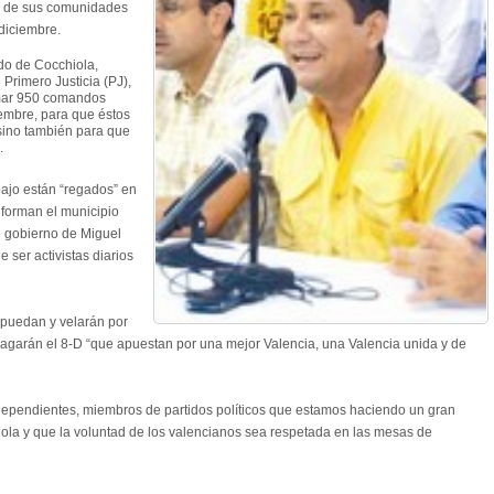
ro de sus comunidades
diciembre.
do de Cocchiola,
Primero Justicia (PJ),
rmar 950 comandos
embre, para que éstos
 sino también para que
.
bajo están “regados” en
forman el municipio
e gobierno de Miguel
 ser activistas diarios
 puedan y velarán por
ragarán el 8-D “que apuestan por una mejor Valencia, una Valencia unida y de
ndependientes, miembros de partidos políticos que estamos haciendo un gran
hiola y que la voluntad de los valencianos sea respetada en las mesas de