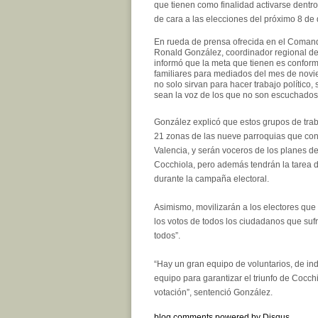
que tienen como finalidad activarse dent
de cara a las elecciones del próximo 8 de 
En rueda de prensa ofrecida en el Coman
Ronald González, coordinador regional de 
informó que la meta que tienen es confo
familiares para mediados del mes de novi
no solo sirvan para hacer trabajo político,
sean la voz de los que no son escuchados
González explicó que estos grupos de tra
21 zonas de las nueve parroquias que con
Valencia, y serán voceros de los planes d
Cocchiola, pero además tendrán la tarea de
durante la campaña electoral.
Asimismo, movilizarán a los electores que
los votos de todos los ciudadanos que suf
todos”.
“Hay un gran equipo de voluntarios, de i
equipo para garantizar el triunfo de Cocc
votación”, sentenció González.
blog comments powered by
Disqus